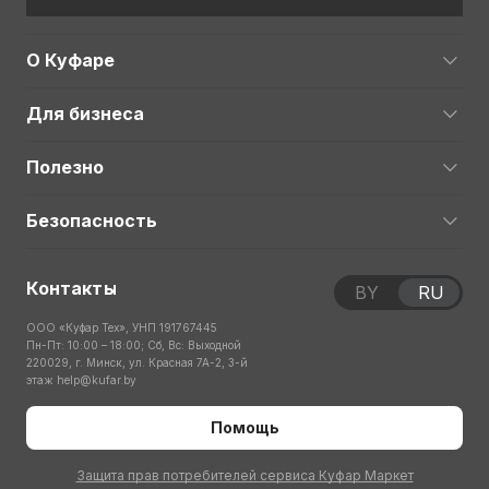
О Куфаре
Для бизнеса
Полезно
Безопасность
Контакты
BY
RU
ООО «Куфар Тех», УНП 191767445
Пн-Пт: 10:00 – 18:00; Сб, Вс: Выходной
220029, г. Минск, ул. Красная 7А-2, 3-й
этаж
help@kufar.by
Помощь
Защита прав потребителей сервиса Куфар Маркет