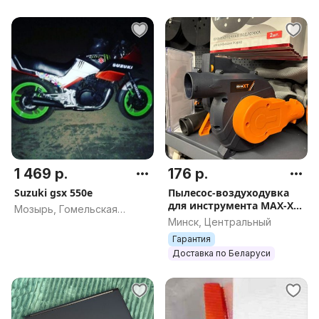
1 469 р.
176 р.
Suzuki gsx 550e
Пылесос-воздуходувка
для инструмента MAX-XT
Мозырь, Гомельская
R7701, арт.3349
Минск, Центральный
область
Гарантия
Доставка по Беларуси