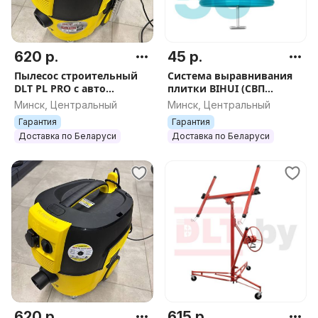
620 р.
45 р.
Пылесос строительный
Система выравнивания
DLT PL PRO с авто
плитки BIHUI (СВП
очисткой, арт. 0792
многоразовая), 1,5мм,
Минск, Центральный
Минск, Центральный
50шт, арт.TSL50
Гарантия
Гарантия
Доставка по Беларуси
Доставка по Беларуси
620 р.
615 р.