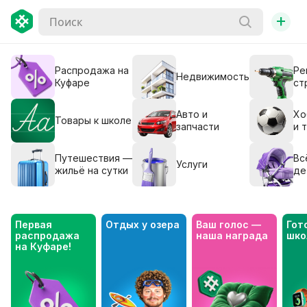
+
Распродажа на
Ре
Недвижимость
Куфаре
ст
Авто и
Хо
Товары к школе
запчасти
и 
Путешествия —
Вс
Услуги
жильё на сутки
де
Первая 
Отдых у озера
Ваш голос — 
Гото
распродажа 
наша награда
шко
на Куфаре!