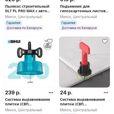
Пылесос строительный
Подъемник для
DLT PL PRO MAX с авто
гипсокартонных листов
очисткой, БЕЗ пульта
DLT Panel Lifter 335
Минск, Центральный
Минск, Центральный
дистанционного
(подъемник ГКЛ) до 3.35
Гарантия
Гарантия
управления, арт.4311
м, арт.0585
Доставка по Беларуси
Доставка по Беларуси
239 р.
24 р.
Система выравнивания
Система выравнивания
плитки (СВП
плитки (СВП
многоразовая) BIHUI 1,5
многоразовая) DLT 1,5мм,
Минск, Центральный
Минск, Центральный
мм, 250 шт., арт.TSL250
50шт арт.0961