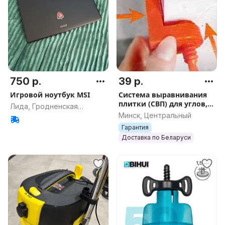
750 р.
39 р.
Игровой ноутбук MSI
Система выравнивания
плитки (СВП) для углов,
Лида, Гродненская
30 штук, арт.2350
Минск, Центральный
область
Гарантия
Доставка по Беларуси