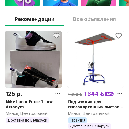
Рекомендации
Все объявления
125 р.
1 644 р.
1 900 р.
-13%
Nike Lunar Force 1 Low
Подъемник для
Acronym
гипсокартонных листов
DLT PLAC 450 (он же EDMA
Минск, Центральный
Минск, Центральный
PLAC 450), арт.0153
Доставка по Беларуси
Гарантия
Доставка по Беларуси