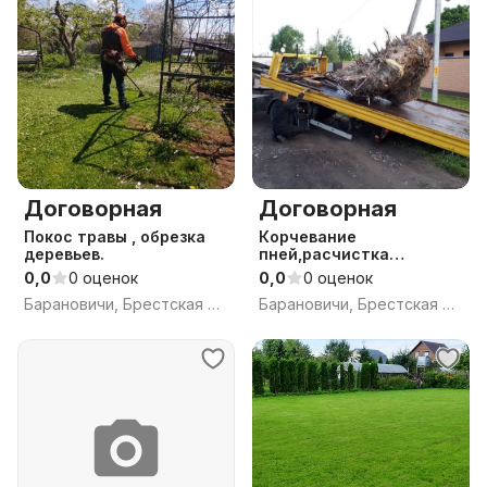
Договорная
Договорная
Покос травы , обрезка
Корчевание
деревьев.
пней,расчистка
участка,вывоз мусора,
0,0
0 оценок
0,0
0 оценок
Барановичи, Брестская обл.
Барановичи, Брестская обл.