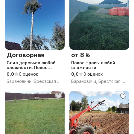
Договорная
от 8 р.
Спил деревьев любой
Покос травы любой
сложности. Покос
сложности
травы.
0,0
0 оценок
0,0
0 оценок
Барановичи, Брестская обл.
Барановичи, Брестская обл.