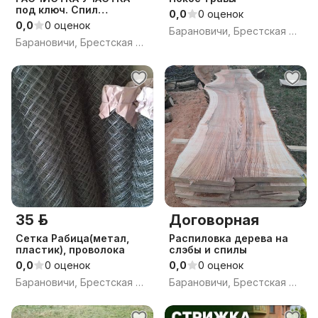
под ключ. Спил
0,0
0 оценок
деревьев, покос травы,
0,0
0 оценок
Барановичи, Брестская обл.
вырубка кустарника.
Барановичи, Брестская обл.
35 р.
Договорная
Сетка Рабица(метал,
Распиловка дерева на
пластик), проволока
слэбы и спилы
0,0
0 оценок
0,0
0 оценок
Барановичи, Брестская обл.
Барановичи, Брестская обл.