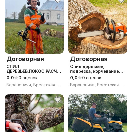
Договорная
Договорная
СПИЛ
Спил деревьев,
ДЕРЕВЬЕВ.ПОКОС.РАСЧИ
подрезка, корчевание
СТКА
пней
0,0
0 оценок
0,0
0 оценок
УЧАСТКА.САДОВНИК
Барановичи, Брестская обл.
Барановичи, Брестская обл.