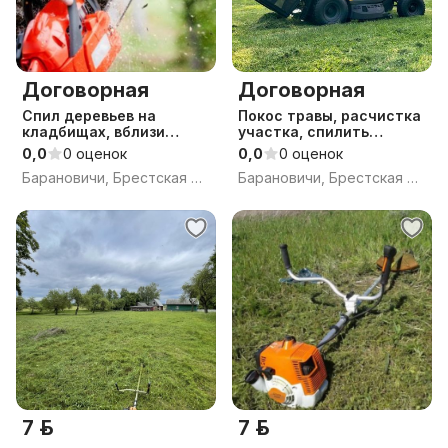
Договорная
Договорная
Спил деревьев на
Покос травы, расчистка
кладбищах, вблизи
участка, спилить
строений
дерево
0,0
0 оценок
0,0
0 оценок
Барановичи, Брестская обл.
Барановичи, Брестская обл.
7 р.
7 р.