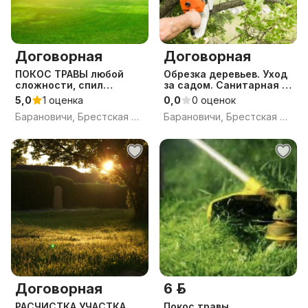
Договорная
Договорная
ПОКОС ТРАВЫ любой
Обрезка деревьев. Уход
сложности, спил
за садом. Санитарная и
деревьев, РАСЧИСТКА
аварийная обрезка
5,0
1 оценка
0,0
0 оценок
УЧАСТКА
деревьев.
Барановичи, Брестская обл.
Барановичи, Брестская обл.
Договорная
6 р.
РАСЧИСТКА УЧАСТКА
Покос травы