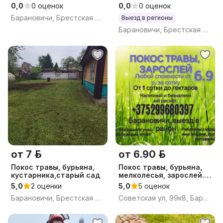
0,0
0 оценок
0,0
0 оценок
Барановичи, Брестская обл.
Выезд в регионы
Барановичи, Брестская обл.
от 7 р.
от 6.90 р.
Покос травы, бурьяна,
Покос травы, бурьяна,
кустарника,старый сад
мелколесья, зарослей.
Спил.
5,0
2 оценки
5,0
5 оценок
Барановичи, Брестская обл.
Советская ул, 99к8, Барановичи, Брестская область