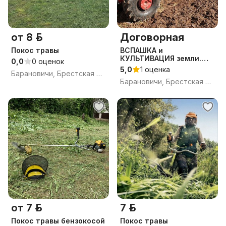
от 8 р.
Договорная
Покос травы
ВСПАШКА и
КУЛЬТИВАЦИЯ земли.
0,0
0 оценок
Сделаем почву мягкой и
5,0
1 оценка
Барановичи, Брестская обл.
плодородной.
Барановичи, Брестская обл.
от 7 р.
7 р.
Покос травы бензокосой
Покос травы