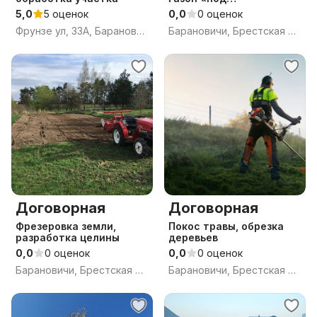
ключ»:вспашка,культива
5,0
5 оценок
0,0
0 оценок
ция,выравнивание,
Фрунзе ул, 33А, Барановичи, Брестская область
Барановичи, Брестская обл.
уборка камней - без
доплат
Договорная
Договорная
Фрезеровка земли,
Покос травы, обрезка
разработка целины
деревьев
0,0
0 оценок
0,0
0 оценок
Барановичи, Брестская обл.
Барановичи, Брестская обл.