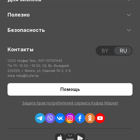
Полезно
Безопасность
Контакты
BY
RU
ООО «Куфар Тех», УНП 191767445
Пн-Пт: 10:00 – 18:00; Сб, Вс: Выходной
220029, г. Минск, ул. Красная 7А-2, 3-й
этаж
help@kufar.by
Помощь
Защита прав потребителей сервиса Куфар Маркет