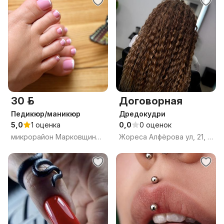
30 р.
Договорная
Педикюр/маникюр
Дредокудри
5,0
1 оценка
0,0
0 оценок
микрорайон Марковщина, Витебск, Витебская область
Жореса Алфёрова ул, 21, Витебск, Витебская область