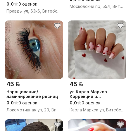
0,0
0 оценок
Московский пр, 55Л, Витебск, Витебская область
Правды ул, 63к6, Витебск, Витебская область
45 р.
45 р.
Наращивание/
ул.Карла Маркса.
ламинирование ресниц
Коррекция и
наращивание ногтей.
0,0
0 оценок
0,0
0 оценок
Локомотивная ул, 20, Витебск, Витебская область
Карла Маркса ул, Витебск, Витебская область