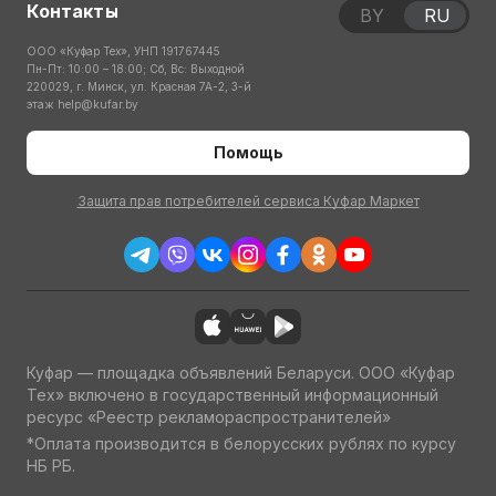
Контакты
BY
RU
ООО «Куфар Тех», УНП 191767445
Пн-Пт: 10:00 – 18:00; Сб, Вс: Выходной
220029, г. Минск, ул. Красная 7А-2, 3-й
этаж
help@kufar.by
Помощь
Защита прав потребителей сервиса Куфар Маркет
Куфар — площадка объявлений Беларуси. ООО «Куфар
Тех» включено в государственный информационный
ресурс «Реестр рекламораспространителей»
*Оплата производится в белорусских рублях по курсу
НБ РБ.