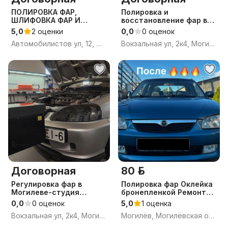
ПОЛИРОВКА ФАР,
Полировка и
ШЛИФОВКА ФАР И
восстановление фар в
ОКЛЕЙКА ФАР В МИНСКЕ
Могилеве-студия
5,0
2 оценки
0,0
0 оценок
автосвета Bi-auto.
Автомобилистов ул, 12, Минск
Вокзальная ул, 2к4, Могилёв, Могилёвская область
Договорная
80 р.
Регулировка фар в
Полировка фар Оклейка
Могилеве-студия
бронепленкой Ремонт
автосвета Bi-auto.
фар
0,0
0 оценок
5,0
1 оценка
Профессиональная
Вокзальная ул, 2к4, Могилёв, Могилёвская область
Могилёв, Могилёвская область
настройка освещения
авто.