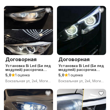
Договорная
Договорная
Уcтaновка Bi Led (Би лед
Уcтaновка Bi Led (Би лед
модулей) рассрочка
модулей) рассрочка
линз, рeмонт,
линз, рeмонт,
5,0
1 оценка
5,0
1 оценка
регулировка и оклейка
регулировка и оклейка
Вокзальная ул, 2к4, Могилёв, Могилёвская область
Вокзальная ул, 2к4, Могилёв, Могилёвская область
фар.
фар в Могилеве.(Быхо