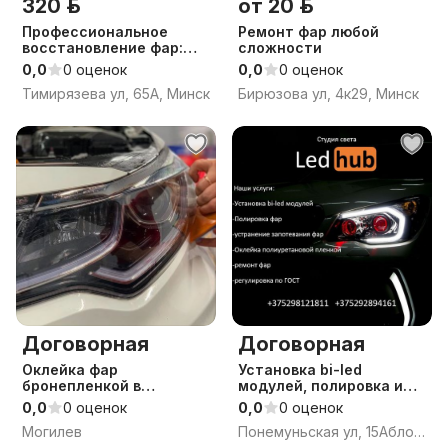
320 р.
от 20 р.
Профессиональное
Ремонт фар любой
восстановление фар:
сложности
полировка, шлифовка,
0,0
0 оценок
0,0
0 оценок
защита
Тимирязева ул, 65А, Минск
Бирюзова ул, 4к29, Минск
Договорная
Договорная
Оклейка фар
Установка bi-led
бронепленкой в
модулей, полировка и
Могилеве-защита и
оклейка фар
0,0
0 оценок
0,0
0 оценок
стиль авто. Студия
Могилев
Понемуньская ул, 15Аблок11к1111, Гродно, Гродненская область
автосвета Bi-auto.