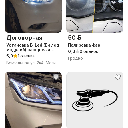
Договорная
50 р.
Уcтaновка Bi Led (Би лед
Полировка фар
модулей) рассрочка
0,0
0 оценок
линз, рeмонт,
5,0
1 оценка
Гродно
регулировка и оклейка
Вокзальная ул, 2к4, Могилёв, Могилёвская область
фар в Могилеве.(Бобр