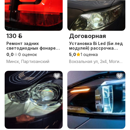
130 р.
Договорная
Ремонт задних
Уcтaновка Bi Led (Би лед
светодиодных фонарей
модулей) рассрочка
BMW
линз, рeмонт,
0,0
0 оценок
5,0
1 оценка
регулировка и оклейка
Минск, Партизанский
Вокзальная ул, 2к4, Могилёв, Могилёвская область
фар.