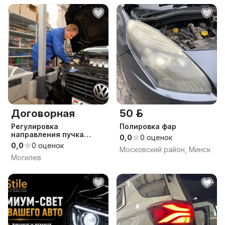
Договорная
50 р.
Регулировка
Полировка фар
направления пучка
0,0
0 оценок
света фар тел. 135 в г.
0,0
0 оценок
Московский район, Минск
Могилеве
Могилев