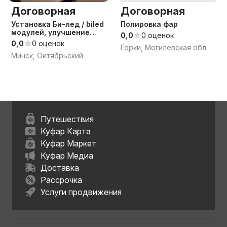
Договорная
Договорная
Установка Би-лед / biled
Полировка фар
модулей, улучшение
0,0
0 оценок
света
0,0
0 оценок
Горки, Могилевская обл.
Минск, Октябрьский
Путешествия
Куфар Карта
Куфар Маркет
Куфар Медиа
Доставка
Рассрочка
Услуги продвижения