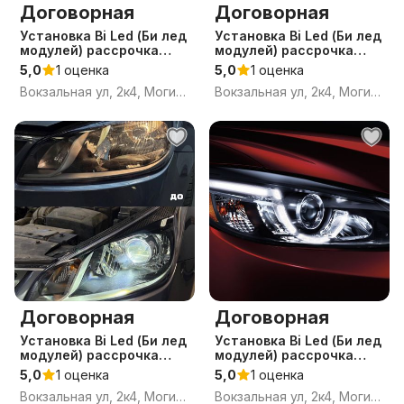
Договорная
Договорная
Уcтaновка Bi Led (Би лед
Уcтaновка Bi Led (Би лед
модулей) рассрочка
модулей) рассрочка
линз, рeмонт,
линз, рeмонт,
5,0
1 оценка
5,0
1 оценка
регулировка и оклейка
регулировка и оклейка
Вокзальная ул, 2к4, Могилёв, Могилёвская область
Вокзальная ул, 2к4, Могилёв, Могилёвская область
фар в Могилеве.(Осип
фар в Могилеве.(Кост
Договорная
Договорная
Уcтaновка Bi Led (Би лед
Уcтaновка Bi Led (Би лед
модулей) рассрочка
модулей) рассрочка
линз, рeмонт,
линз, рeмонт,
5,0
1 оценка
5,0
1 оценка
регулировка и оклейка
регулировка и оклейка
Вокзальная ул, 2к4, Могилёв, Могилёвская область
Вокзальная ул, 2к4, Могилёв, Могилёвская область
фар в Могилеве.(Слав
фар в Могилеве.(Горк