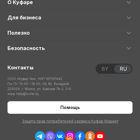
О Куфаре
Для бизнеса
Полезно
Безопасность
Контакты
BY
RU
ООО «Куфар Тех», УНП 191767445
Пн-Пт: 10:00 – 18:00; Сб, Вс: Выходной
220029, г. Минск, ул. Красная 7А-2, 3-й
этаж
help@kufar.by
Помощь
Защита прав потребителей сервиса Куфар Маркет