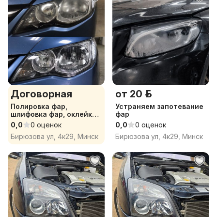
Договорная
от 20 р.
Полировка фар,
Устраняем запотевание
шлифовка фар, оклейка
фар
пленкой
0,0
0 оценок
0,0
0 оценок
Бирюзова ул, 4к29, Минск
Бирюзова ул, 4к29, Минск