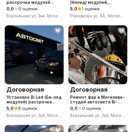
рассрочка модулей
(билед) модулей,
(линз) в фары-Могилев.
ремонт фар
0,0
0 оценок
5,0
1 оценка
Студия автосвета Bi-
Вокзальная ул, 2к4, Могилёв, Могилёвская область
Ровчакова ул, 8А, Могилёв, Могилёвская область
auto. Ремонт
Договорная
Договорная
Установка Bi Led (Би-лед
Ремонт фар в Могилеве-
модулей) рассрочка
студия автосвета Bi-
линз в Могилеве,
auto. Восстановление и
5,0
8 оценок
0,0
0 оценок
ремонт, регулировка и
полировка фар.
Вокзальная ул, 2к4, Могилёв, Могилёвская область
Вокзальная ул, 2к4, Могилёв, Могилёвская область
оклейка фар.