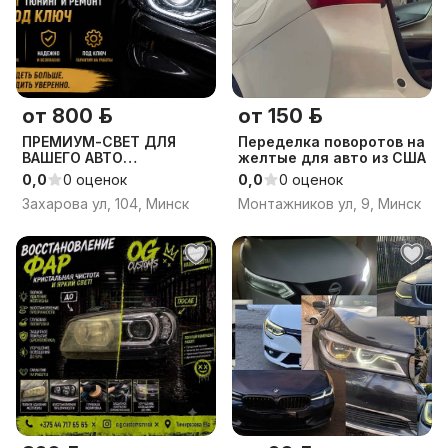
от 800 р.
от 150 р.
ПРЕМИУМ-СВЕТ ДЛЯ
Переделка поворотов на
ВАШЕГО АВТО
желтые для авто из США
УСТАНОВКА BI-LED,
0,0
0 оценок
0,0
0 оценок
ТЮНИНГ И РЕМОНТ ФАР
Захарова ул, 104, Минск
Монтажников ул, 9, Минск
ПОД КЛЮЧ