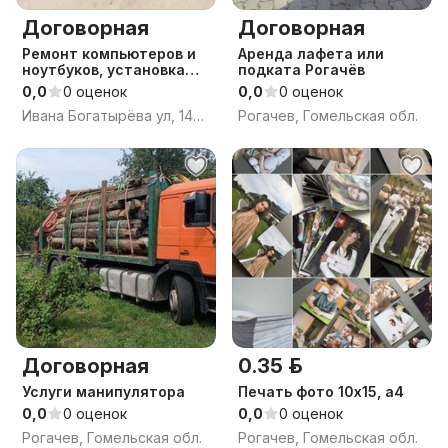
Договорная
Договорная
Ремонт компьютеров и
Аренда лафета или
ноутбуков, установка
подката Рогачёв
Windows
0,0
0 оценок
0,0
0 оценок
Ивана Богатырёва ул, 145, Рогачёв, Рогачёвский район, Гомельская область
Рогачев, Гомельская обл.
Договорная
0.35 р.
Услуги манипулятора
Печать фото 10х15, а4
0,0
0 оценок
0,0
0 оценок
Рогачев, Гомельская обл.
Рогачев, Гомельская обл.