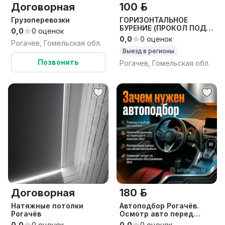
Договорная
100 р.
Грузоперевозки
ГОРИЗОНТАЛЬНОЕ
БУРЕНИЕ (ПРОКОЛ ПОД
0,0
0 оценок
ДОРОГОЙ) ГНБ
0,0
0 оценок
Рогачев, Гомельская обл.
Выезд в регионы
Позвонить
Рогачев, Гомельская обл.
Договорная
180 р.
Натяжные потолки
Автоподбор Рогачёв.
Рогачёв
Осмотр авто перед
покупкой
0,0
0 оценок
0,0
0 оценок