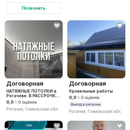
Позвонить
Договорная
Договорная
НАТЯЖНЫЕ ПОТОЛКИ в
Кровельные работы
Рогачеве. В РАССРОЧКУ
0,0
0 оценок
0%. делай сейчас плати
0,0
0 оценок
Выезд в регионы
потом. БЕСПЛАТНЫЙ
Рогачев, Гомельская обл.
ЗАМЕР
Рогачев, Гомельская обл.