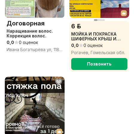
Договорная
6 р.
Наращивание волос.
МОЙКА И ПОКРАСКА
Коррекция волос.
ШИФЕРНЫХ КРЫШ И
0,0
0 оценок
ФАСАДОВ
0,0
0 оценок
Ивана Богатырёва ул, 118, Рогачёв, Рогачёвский район, Гомельская область
Рогачев, Гомельская обл.
Позвонить