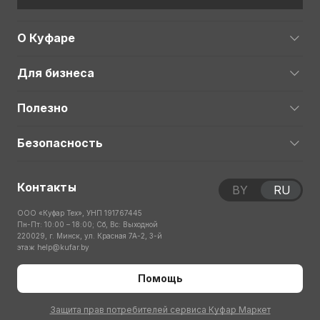
О Куфаре
Для бизнеса
Полезно
Безопасность
Контакты
BY
RU
ООО «Куфар Тех», УНП 191767445
Пн-Пт: 10:00 – 18:00; Сб, Вс: Выходной
220029, г. Минск, ул. Красная 7А-2, 3-й
этаж
help@kufar.by
Помощь
Защита прав потребителей сервиса Куфар Маркет