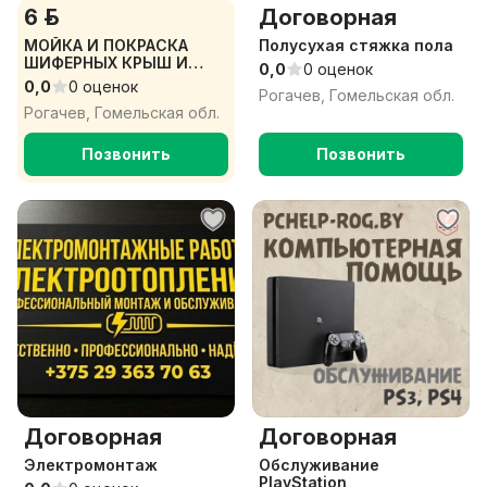
6 р.
Договорная
МОЙКА И ПОКРАСКА
Полусухая стяжка пола
ШИФЕРНЫХ КРЫШ И
0,0
0 оценок
ФАСАДОВ
0,0
0 оценок
Рогачев, Гомельская обл.
Рогачев, Гомельская обл.
Позвонить
Позвонить
Договорная
Договорная
Электромонтаж
Обслуживание
PlayStation