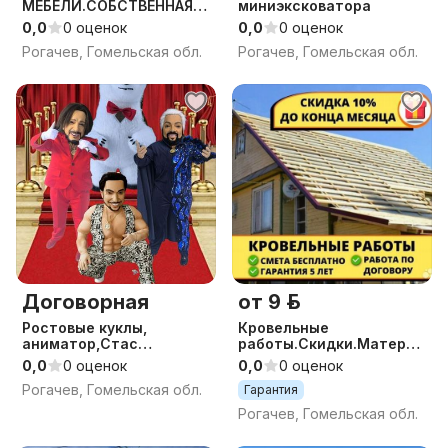
МЕБЕЛИ.СОБСТВЕННАЯ
миниэксковатора
РАССРОЧКА. г.Рогачёв
0,0
0 оценок
0,0
0 оценок
Рогачев, Гомельская обл.
Рогачев, Гомельская обл.
Договорная
от 9 р.
Ростовые куклы,
Кровельные
аниматор,Стас
работы.Скидки.Материа
Михайлов, Артур
лы
0,0
0 оценок
0,0
0 оценок
Пирожков
Рогачев, Гомельская обл.
Гарантия
Рогачев, Гомельская обл.