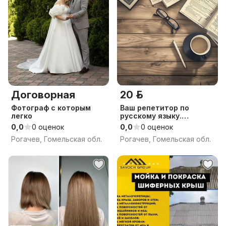
Договорная
20 р.
Фотограф с которым
Ваш репетитор по
легко
русскому языку.
Подготовка к ЦТ
0,0
0 оценок
0,0
0 оценок
Рогачев, Гомельская обл.
Рогачев, Гомельская обл.