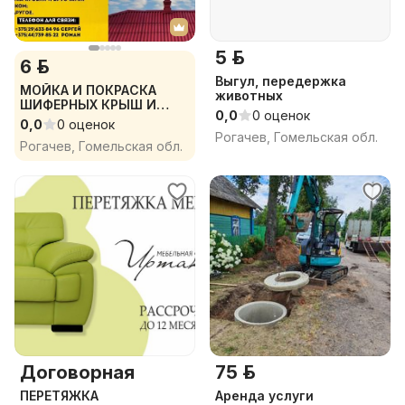
5 р.
6 р.
Выгул, передержка
МОЙКА И ПОКРАСКА
животных
ШИФЕРНЫХ КРЫШ И
0,0
0 оценок
ФАСАДОВ
0,0
0 оценок
Рогачев, Гомельская обл.
Рогачев, Гомельская обл.
Договорная
75 р.
ПЕРЕТЯЖКА
Аренда услуги