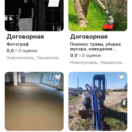
Договорная
Договорная
Фотограф
Пококос травы, уборка
мусора, наведение
0,0
0 оценок
порядка и
0,0
0 оценок
Новолукомль, Чашникский район, Витебская область
Новолукомль, Чашникский район, Витебская область