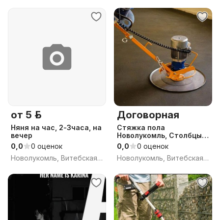
от 5 р.
Договорная
Няня на час, 2-3часа, на
Стяжка пола
вечер
Новолукомль, Столбцы,
Чашники, Толочин
0,0
0 оценок
0,0
0 оценок
Новолукомль, Витебская обл.
Новолукомль, Витебская обл.