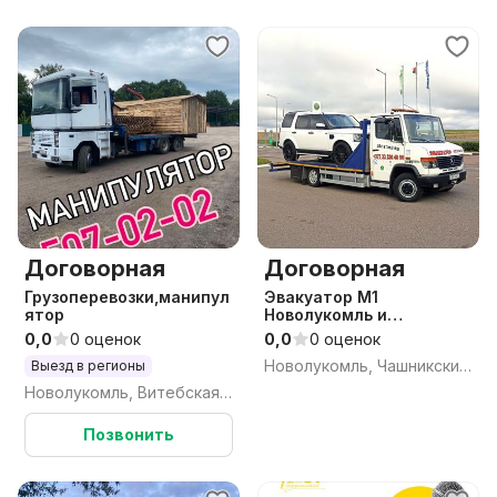
Договорная
Договорная
Грузоперевозки,манипул
Эвакуатор М1
ятор
Новолукомль и
Витебская область
0,0
0 оценок
0,0
0 оценок
Круглосуточно
Новолукомль, Чашникский район, Витебская область
Выезд в регионы
Новолукомль, Витебская обл.
Позвонить