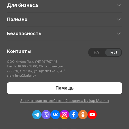
Для бизнеса
Полезно
Безопасность
Контакты
BY
RU
ООО «Куфар Тех», УНП 191767445
Пн-Пт: 10:00 – 18:00; Сб, Вс: Выходной
220029, г. Минск, ул. Красная 7А-2, 3-й
этаж
help@kufar.by
Помощь
Защита прав потребителей сервиса Куфар Маркет