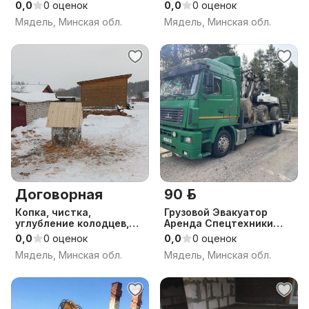
0,0
0 оценок
0,0
0 оценок
Мядель, Минская обл.
Мядель, Минская обл.
Договорная
90 р.
Копка, чистка,
Грузовой Эвакуатор
углубление колодцев,
Аренда Спецтехники
абиссинки. Копка,
Трал до 15т.
0,0
0 оценок
0,0
0 оценок
монтаж канализаций.
Мядель, Минская обл.
Мядель, Минская обл.