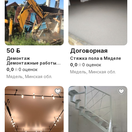
50 р.
Договорная
Демонтаж
Стяжка пола в Мяделе
Демонтажные работы
0,0
0 оценок
Снос домов расчистка
0,0
0 оценок
Мядель, Минская обл.
участка Аренда
Мядель, Минская обл.
Экскаватор Погрузчик
Самосвал