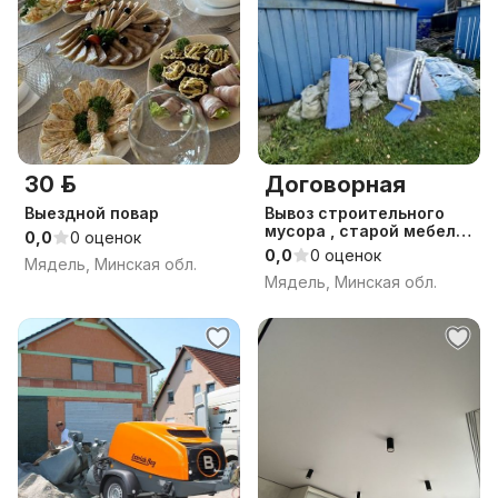
30 р.
Договорная
Выездной повар
Вывоз строительного
мусора , старой мебели
0,0
0 оценок
, хлама
0,0
0 оценок
Мядель, Минская обл.
Мядель, Минская обл.