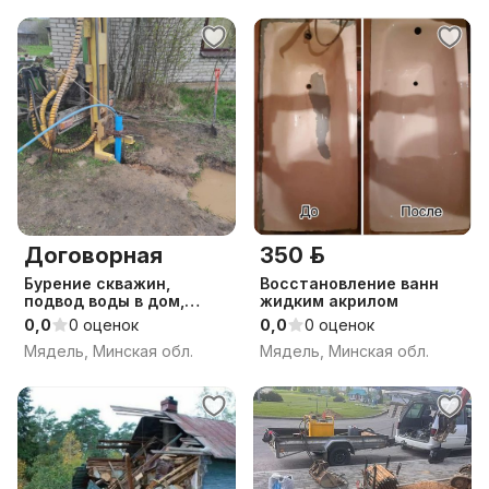
Договорная
350 р.
Бурение скважин,
Восстановление ванн
подвод воды в дом,
жидким акрилом
монтаж канализ
0,0
0 оценок
0,0
0 оценок
Мядель, Минская обл.
Мядель, Минская обл.