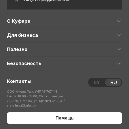
О Куфаре
Для бизнеса
Полезно
Безопасность
Контакты
BY
RU
ООО «Куфар Тех», УНП 191767445
Пн-Пт: 10:00 – 18:00; Сб, Вс: Выходной
220029, г. Минск, ул. Красная 7А-2, 3-й
этаж
help@kufar.by
Помощь