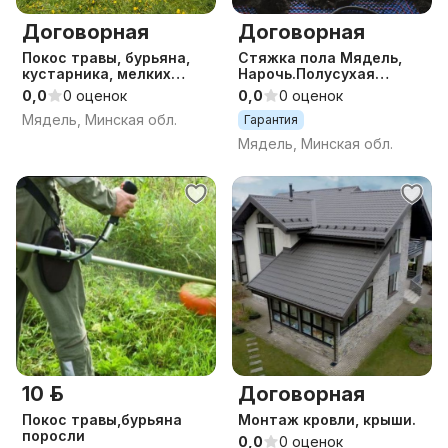
Договорная
Договорная
Покос травы, бурьяна,
Стяжка пола Мядель,
кустарника, мелких
Нарочь.Полусухая
деревьев
механизированная.
0,0
0 оценок
0,0
0 оценок
Мядель, Минская обл.
Гарантия
Мядель, Минская обл.
10 р.
Договорная
Покос травы,бурьяна
Монтаж кровли, крыши.
поросли
0,0
0 оценок