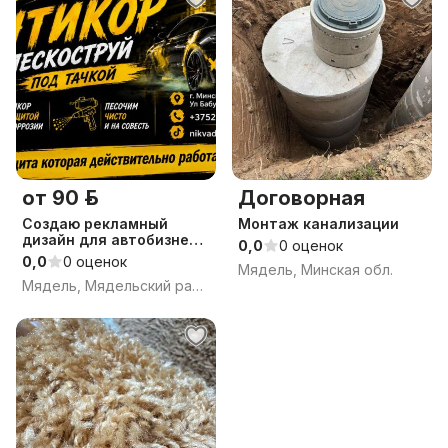
от 90 р.
Договорная
Создаю рекламный
Монтаж канализации
дизайн для автобизнеса
0,0
0 оценок
и прочее
0,0
0 оценок
Мядель, Минская обл.
Мядель, Мядельский район, Минская область