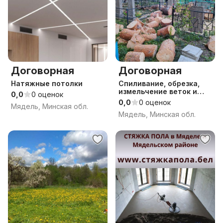
Договорная
Договорная
Натяжные потолки
Спиливание, обрезка,
измельчение веток и
0,0
0 оценок
пней, вывоз, расчистка
0,0
0 оценок
Мядель, Минская обл.
участков в Мядельском
Мядель, Минская обл.
районе