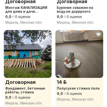
Договорная
Договорная
Монтаж КАНАЛИЗАЦИИ
Бурение скважин на
для дома и дачи
воду,не доррроого
КАЧЕСТВЕННО септик ,
0,0
0 оценок
0,0
0 оценок
автономная система
Мядель, Минская обл.
Мядель, Минская обл.
канализации
Договорная
14 р.
Фундамент, бетонные
Полусухая стяжка пола
работы, стяжка
0,0
0 оценок
0,0
0 оценок
Мядель, Минская обл.
Мядель, Минская обл.