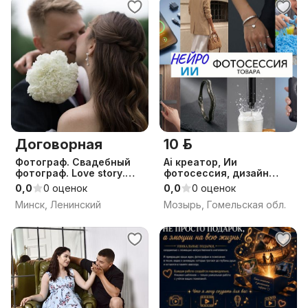
Договорная
10 р.
Фотограф. Свадебный
Ai креатор, Ии
фотограф. Love story.
фотосессия, дизайн
Минск
карточки товара
0,0
0 оценок
0,0
0 оценок
Минск, Ленинский
Мозырь, Гомельская обл.