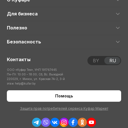
Для бизнеса
Полезно
Безопасность
Контакты
BY
RU
ООО «Куфар Тех», УНП 191767445
Пн-Пт: 10:00 – 18:00; Сб, Вс: Выходной
220029, г. Минск, ул. Красная 7А-2, 3-й
этаж
help@kufar.by
Помощь
Защита прав потребителей сервиса Куфар Маркет