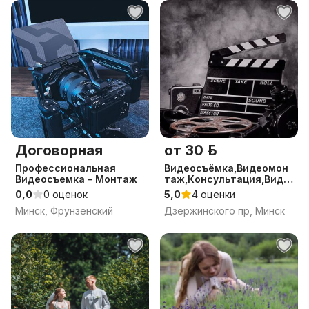
Договорная
от 30 р.
Профессиональная
Видеосъёмка,Видеомон
Видеосъемка - Монтаж
таж,Консультация,Виде
ограф
0,0
0 оценок
5,0
4 оценки
Минск, Фрунзенский
Дзержинского пр, Минск