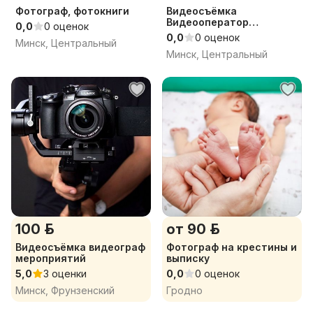
Фотограф, фотокниги
Видеосъёмка
Видеооператор
0,0
0 оценок
Видеограф
0,0
0 оценок
Минск, Центральный
Видеомонтаж
Минск, Центральный
100 р.
от 90 р.
Видеосъёмка видеограф
Фотограф на крестины и
мероприятий
выписку
5,0
3 оценки
0,0
0 оценок
Минск, Фрунзенский
Гродно