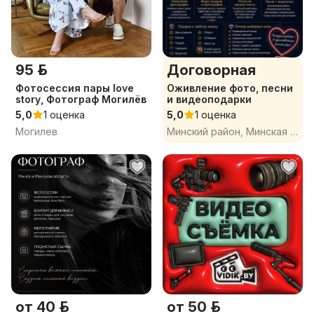
95 р.
Договорная
Фотосессия пары love
Оживление фото, песни
story, Фотограф Могилёв
и видеоподарки
5,0
1 оценка
5,0
1 оценка
Могилев
Минский район, Минская обл.
от 40 р.
от 50 р.