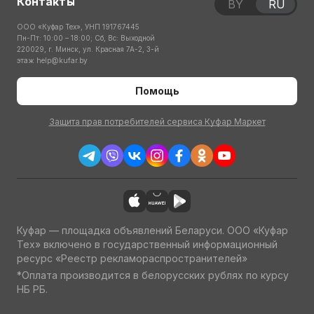
Контакты
BY
RU
ООО «Куфар Тех», УНП 191767445
Пн-Пт: 10:00 – 18:00; Сб, Вс: Выходной
220029, г. Минск, ул. Красная 7А-2, 3-й
этаж
help@kufar.by
Помощь
Защита прав потребителей сервиса Куфар Маркет
Куфар — площадка объявлений Беларуси. ООО «Куфар
Тех» включено в государственный информационный
ресурс «Реестр рекламораспространителей»
*Оплата производится в белорусских рублях по курсу
НБ РБ.