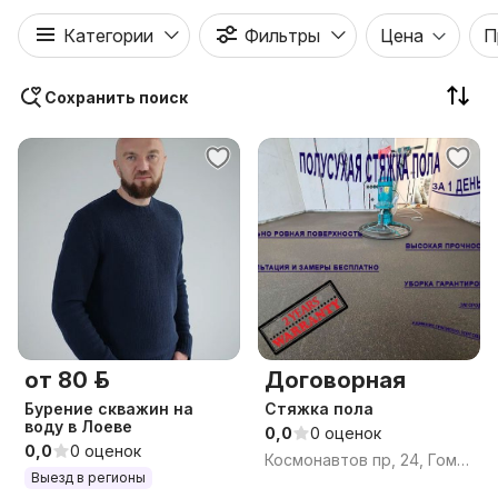
Категории
Фильтры
Цена
П
Сохранить поиск
от 80 р.
Договорная
Бурение скважин на
Стяжка пола
воду в Лоеве
0,0
0 оценок
0,0
0 оценок
Космонавтов пр, 24, Гомель, Гомельская область
Выезд в регионы