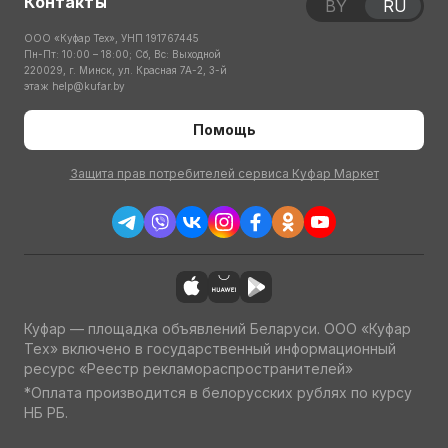
Контакты
BY
RU
ООО «Куфар Тех», УНП 191767445
Пн-Пт: 10:00 – 18:00; Сб, Вс: Выходной
220029, г. Минск, ул. Красная 7А-2, 3-й
этаж
help@kufar.by
Помощь
Защита прав потребителей сервиса Куфар Маркет
Куфар — площадка объявлений Беларуси. ООО «Куфар
Тех» включено в государственный информационный
ресурс «Реестр рекламораспространителей»
*Оплата производится в белорусских рублях по курсу
НБ РБ.