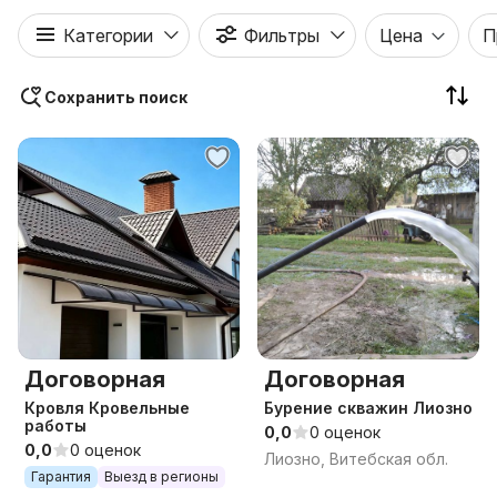
Категории
Фильтры
Цена
П
Сохранить поиск
Договорная
Договорная
Кровля Кровельные
Бурение скважин Лиозно
работы
0,0
0 оценок
0,0
0 оценок
Лиозно, Витебская обл.
Гарантия
Выезд в регионы