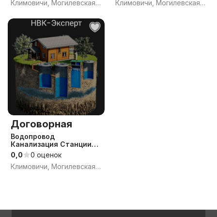
Климовичи, Могилевская обл.
Климовичи, Могилевская обл.
Договорная
Водопровод
Канализация Станции
биологической очистки
0,0
0 оценок
септик проект
Климовичи, Могилевская обл.