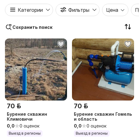
Категории
Фильтры
Цена
П
Сохранить поиск
70 р.
70 р.
Бурение скважин
Бурение скважин Гомель
Климовичи
и область
0,0
0 оценок
0,0
0 оценок
Выезд в регионы
Выезд в регионы