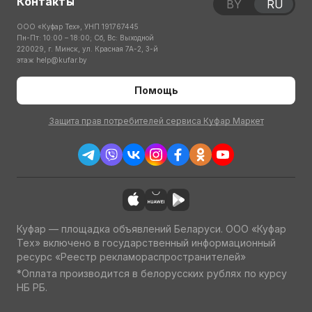
Контакты
BY
RU
ООО «Куфар Тех», УНП 191767445
Пн-Пт: 10:00 – 18:00; Сб, Вс: Выходной
220029, г. Минск, ул. Красная 7А-2, 3-й
этаж
help@kufar.by
Помощь
Защита прав потребителей сервиса Куфар Маркет
Куфар — площадка объявлений Беларуси. ООО «Куфар
Тех» включено в государственный информационный
ресурс «Реестр рекламораспространителей»
*Оплата производится в белорусских рублях по курсу
НБ РБ.