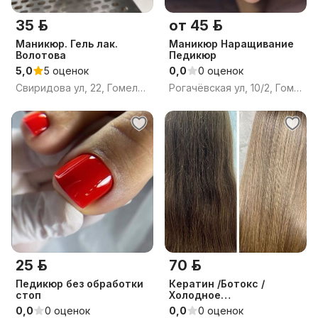
35 р.
от 45 р.
Маникюр. Гель лак.
Маникюр Наращивание
Волотова
Педикюр
5,0
5 оценок
0,0
0 оценок
Свиридова ул, 22, Гомель, Гомельская область
Рогачёвская ул, 10/2, Гомель, Гомельская область
25 р.
70 р.
Педикюр без обработки
Кератин /Ботокс /
стоп
Холодное
восстановление волос
0,0
0 оценок
0,0
0 оценок