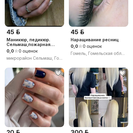
45 р.
45 р.
Маникюр, педикюр.
Наращивание ресниц
Сельмаш,пожарная
0,0
0 оценок
часть.
0,0
0 оценок
Гомель, Гомельская область
микрорайон Сельмаш, Гомель, Гомельская область
20 р.
300 р.