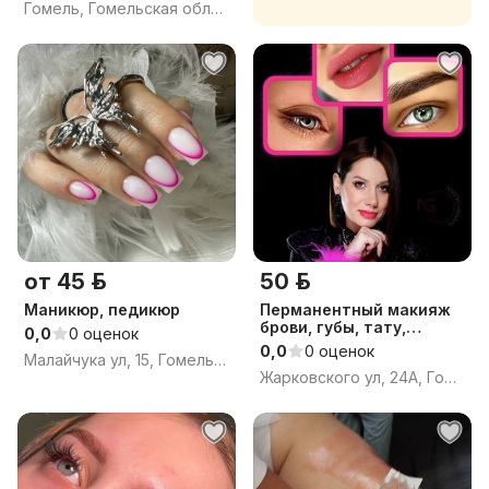
Гомель, Гомельская область
от 45 р.
50 р.
Маникюр, педикюр
Перманентный макияж
брови, губы, тату,
0,0
0 оценок
татуаж, кра
0,0
0 оценок
Малайчука ул, 15, Гомель, Гомельская область
Жарковского ул, 24А, Гомель, Гомельская область