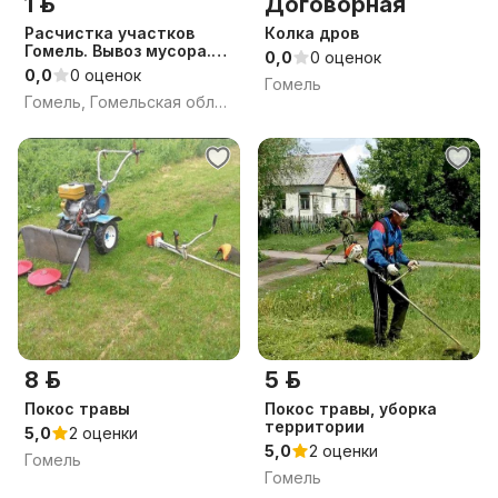
1 р.
Договорная
Расчистка участков
Колка дров
Гомель. Вывоз мусора.
0,0
0 оценок
Снос. Демонтаж.
0,0
0 оценок
Гомель
Планировка. Уборка
Гомель, Гомельская область
территорий. Гомель
8 р.
5 р.
Покос травы
Покос травы, уборка
территории
5,0
2 оценки
5,0
2 оценки
Гомель
Гомель