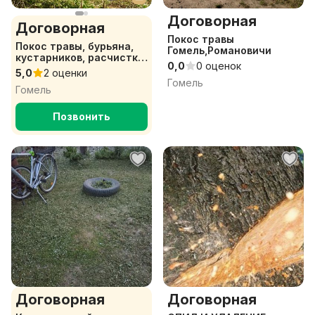
Договорная
Договорная
Покос травы
Покос травы, бурьяна,
Гомель,Романовичи
кустарников, расчистка
0,0
0 оценок
участка
5,0
2 оценки
Гомель
Гомель
Позвонить
Договорная
Договорная