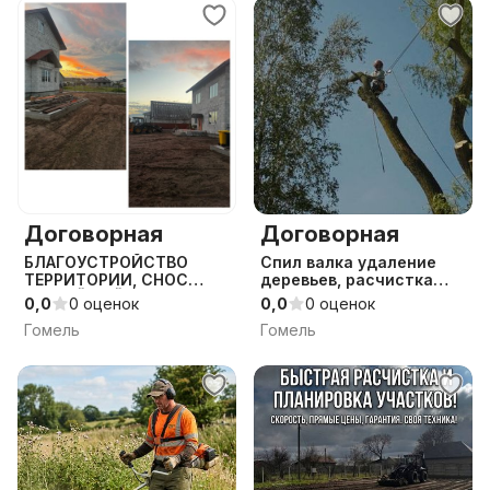
Договорная
Договорная
БЛАГОУСТРОЙСТВО
Спил валка удаление
ТЕРРИТОРИИ, СНОС
деревьев, расчистка
АВАРИЙНЫЙ ОБЪЕКТОВ,
участков
0,0
0 оценок
0,0
0 оценок
ВЫВОЗ МУСОРА,
Гомель
Гомель
ДЕМОНТАЖНЫЕ РАБОТЫ,
РЕКУЛЬТИВАЦИЯ