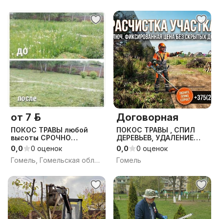
от 7 р.
Договорная
ПОКОС ТРАВЫ любой
ПОКОС ТРАВЫ , СПИЛ
высоты СРОЧНО
ДЕРЕВЬЕВ, УДАЛЕНИЕ
АКУРАТНО
КУСТАРНИКОВ,РАСЧИСТ
0,0
0 оценок
0,0
0 оценок
КА УЧАСТКОВ, под ключ
Гомель, Гомельская область
Гомель
в Гомеле и области