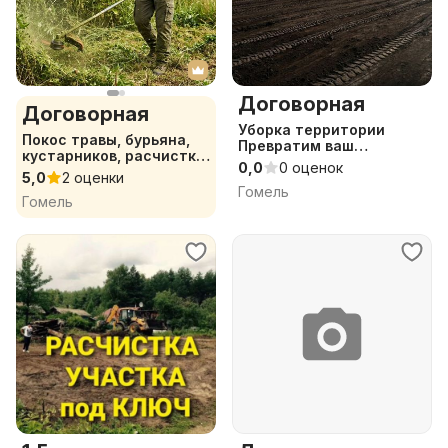
Договорная
Договорная
Уборка территории
Покос травы, бурьяна,
Превратим ваш
кустарников, расчистка
заросший участок в
0,0
0 оценок
участка
5,0
2 оценки
ровный газон под ключ,
Гомель
вывоз мусора
Гомель