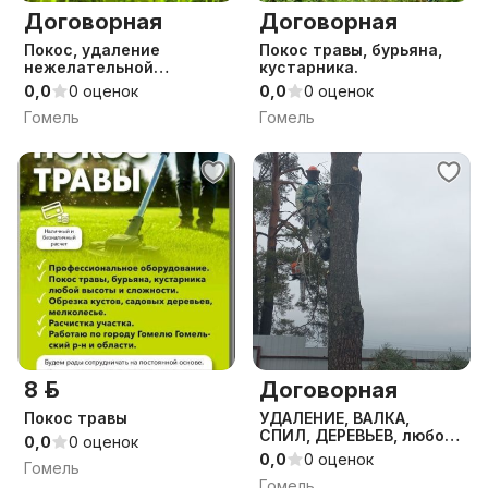
Договорная
Договорная
Покос, удаление
Покос травы, бурьяна,
нежелательной
кустарника.
растительности,
0,0
0 оценок
0,0
0 оценок
регулярное
Гомель
Гомель
обслуживание юр. лиц
8 р.
Договорная
Покос травы
УДАЛЕНИЕ, ВАЛКА,
СПИЛ, ДЕРЕВЬЕВ, любой
0,0
0 оценок
сложности
0,0
0 оценок
Гомель
Гомель