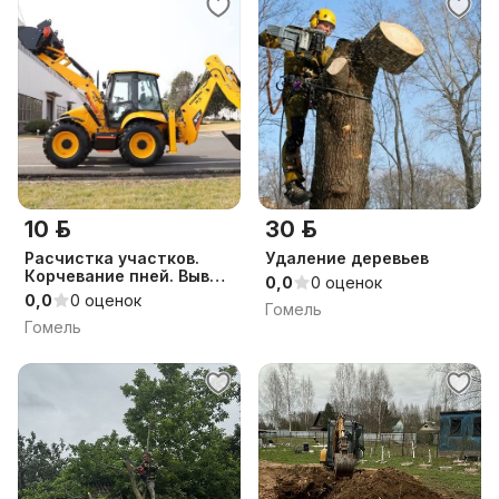
10 р.
30 р.
Расчистка участков.
Удаление деревьев
Корчевание пней. Вывоз
0,0
0 оценок
мусора
0,0
0 оценок
Гомель
Гомель