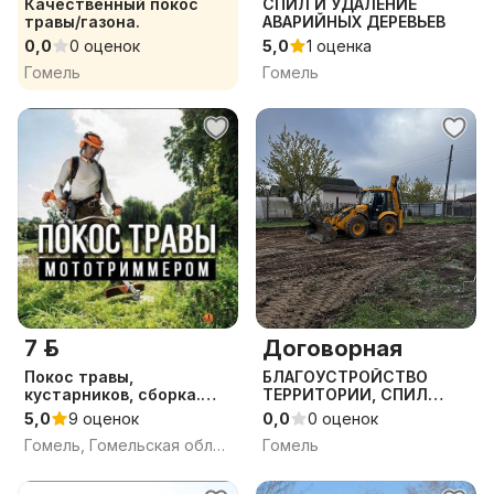
Качественный покос
СПИЛ И УДАЛЕНИЕ
травы/газона.
АВАРИЙНЫХ ДЕРЕВЬЕВ
0,0
0 оценок
5,0
1 оценка
Гомель
Гомель
7 р.
Договорная
Покос травы,
БЛАГОУСТРОЙСТВО
кустарников, сборка.
ТЕРРИТОРИИ, СПИЛ
Гомель.
ДЕРЕВЬЕВ, КОРЧЕВАНИЕ
5,0
9 оценок
0,0
0 оценок
ПНЕЙ, ДЕМОНТАЖ,
Гомель, Гомельская область
Гомель
ВЫВОЗ МУСОРА ГОМЕЛЬ