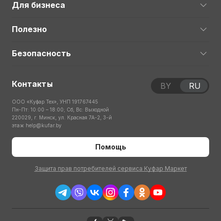
Для бизнеса
Полезно
Безопасность
Контакты
BY
RU
ООО «Куфар Тех», УНП 191767445
Пн-Пт: 10:00 – 18:00; Сб, Вс: Выходной
220029, г. Минск, ул. Красная 7А-2, 3-й
этаж
help@kufar.by
Помощь
Защита прав потребителей сервиса Куфар Маркет