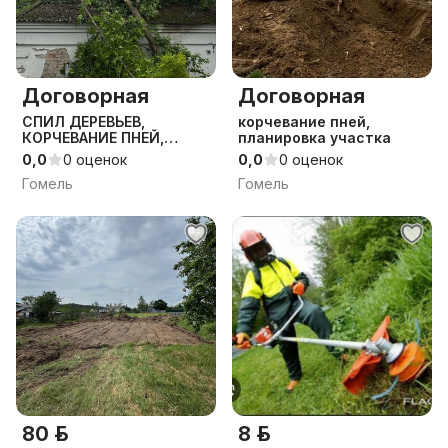
Договорная
Договорная
СПИЛ ДЕРЕВЬЕВ,
корчевание пней,
КОРЧЕВАНИЕ ПНЕЙ,
планировка участка
ВЫВОЗ МУСОРА
0,0
0 оценок
0,0
0 оценок
ДЕМОНТАЖ
Гомель
Гомель
ПЛАНИРОВКА УЧАСТКА
ДЕМОНТАЖ АВАРИЙНЫХ
ОБЪЕКТОВ
80 р.
8 р.