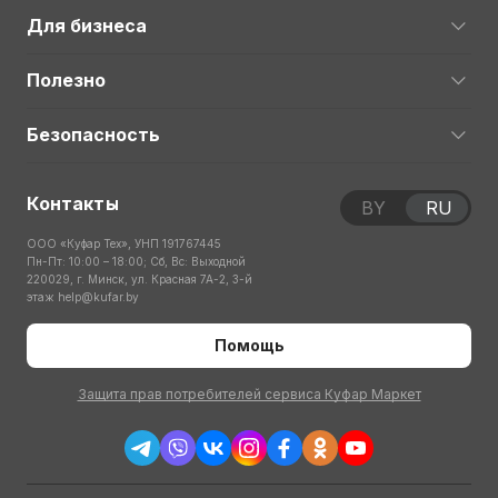
Для бизнеса
Полезно
Безопасность
Контакты
BY
RU
ООО «Куфар Тех», УНП 191767445
Пн-Пт: 10:00 – 18:00; Сб, Вс: Выходной
220029, г. Минск, ул. Красная 7А-2, 3-й
этаж
help@kufar.by
Помощь
Защита прав потребителей сервиса Куфар Маркет