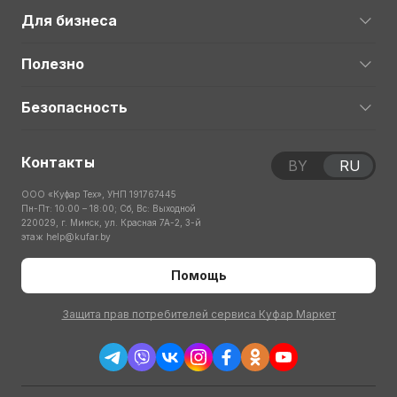
Для бизнеса
Полезно
Безопасность
Контакты
BY
RU
ООО «Куфар Тех», УНП 191767445
Пн-Пт: 10:00 – 18:00; Сб, Вс: Выходной
220029, г. Минск, ул. Красная 7А-2, 3-й
этаж
help@kufar.by
Помощь
Защита прав потребителей сервиса Куфар Маркет