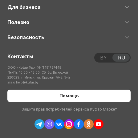
Для бизнеса
Полезно
Безопасность
Контакты
BY
RU
ООО «Куфар Тех», УНП 191767445
Пн-Пт: 10:00 – 18:00; Сб, Вс: Выходной
220029, г. Минск, ул. Красная 7А-2, 3-й
этаж
help@kufar.by
Помощь
Защита прав потребителей сервиса Куфар Маркет