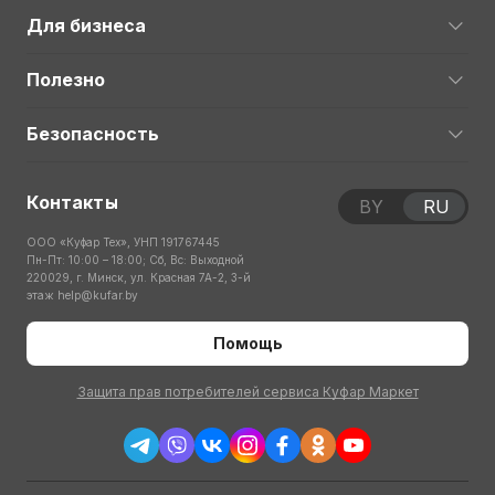
Для бизнеса
Полезно
Безопасность
Контакты
BY
RU
ООО «Куфар Тех», УНП 191767445
Пн-Пт: 10:00 – 18:00; Сб, Вс: Выходной
220029, г. Минск, ул. Красная 7А-2, 3-й
этаж
help@kufar.by
Помощь
Защита прав потребителей сервиса Куфар Маркет