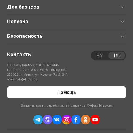
Для бизнеса
Полезно
Безопасность
Контакты
BY
RU
ООО «Куфар Тех», УНП 191767445
Пн-Пт: 10:00 – 18:00; Сб, Вс: Выходной
220029, г. Минск, ул. Красная 7А-2, 3-й
этаж
help@kufar.by
Помощь
Защита прав потребителей сервиса Куфар Маркет