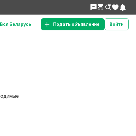
Вся Беларусь
Подать объявление
Войти
т
бходимые