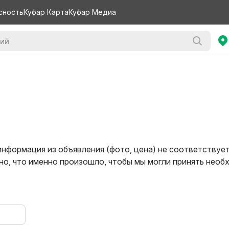
сность
Куфар Карта
Куфар Медиа
информация из объявления (фото, цена) не соответствуе
о, что именно произошло, чтобы мы могли принять нео