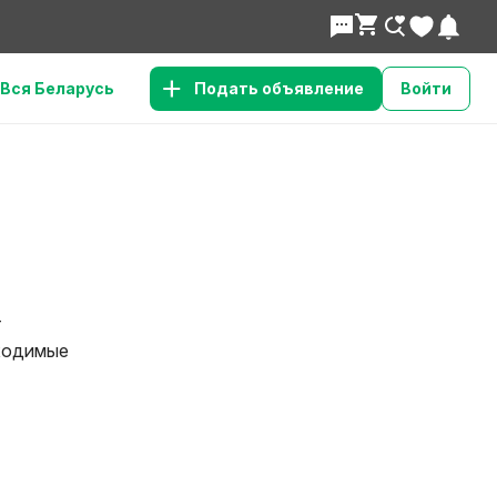
Вся Беларусь
Подать объявление
Войти
т
бходимые