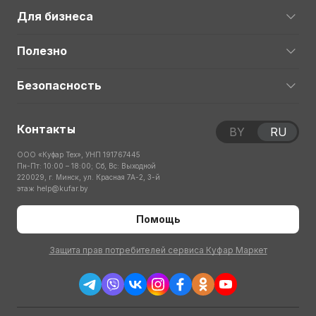
Для бизнеса
Полезно
Безопасность
Контакты
BY
RU
ООО «Куфар Тех», УНП 191767445
Пн-Пт: 10:00 – 18:00; Сб, Вс: Выходной
220029, г. Минск, ул. Красная 7А-2, 3-й
этаж
help@kufar.by
Помощь
Защита прав потребителей сервиса Куфар Маркет