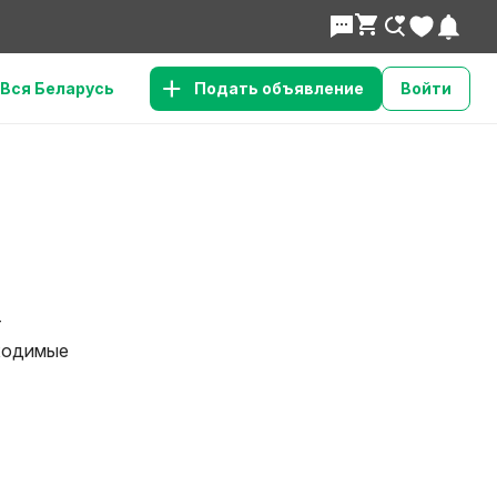
Вся Беларусь
Подать объявление
Войти
т
бходимые