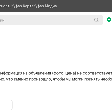
сность
Куфар Карта
Куфар Медиа
информация из объявления (фото, цена) не соответствуе
о, что именно произошло, чтобы мы могли принять нео