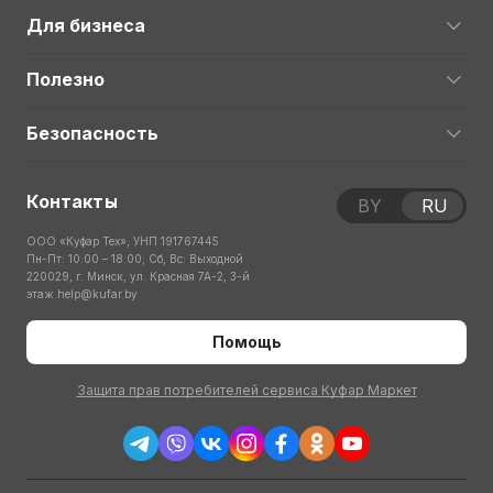
Для бизнеса
Полезно
Безопасность
Контакты
BY
RU
ООО «Куфар Тех», УНП 191767445
Пн-Пт: 10:00 – 18:00; Сб, Вс: Выходной
220029, г. Минск, ул. Красная 7А-2, 3-й
этаж
help@kufar.by
Помощь
Защита прав потребителей сервиса Куфар Маркет