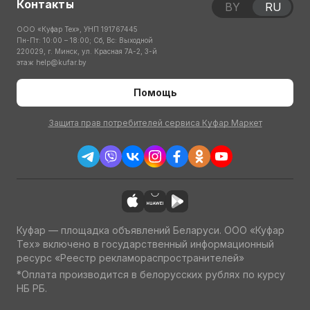
Контакты
BY
RU
ООО «Куфар Тех», УНП 191767445
Пн-Пт: 10:00 – 18:00; Сб, Вс: Выходной
220029, г. Минск, ул. Красная 7А-2, 3-й
этаж
help@kufar.by
Помощь
Защита прав потребителей сервиса Куфар Маркет
Куфар — площадка объявлений Беларуси. ООО «Куфар
Тех» включено в государственный информационный
ресурс «Реестр рекламораспространителей»
*Оплата производится в белорусских рублях по курсу
НБ РБ.