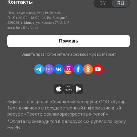
Контакты
BY
RU
ООО «Куфар Тех», УНП 191767445
Пн-Пт: 10:00 – 18:00; Сб, Вс: Выходной
220029, г. Минск, ул. Красная 7А-2, 3-й
этаж
help@kufar.by
Помощь
Защита прав потребителей сервиса Куфар Маркет
Куфар — площадка объявлений Беларуси. ООО «Куфар
Тех» включено в государственный информационный
ресурс «Реестр рекламораспространителей»
*Оплата производится в белорусских рублях по курсу
НБ РБ.