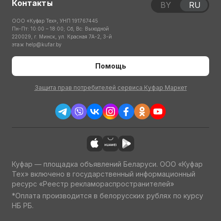
Контакты
BY
RU
ООО «Куфар Тех», УНП 191767445
Пн-Пт: 10:00 – 18:00; Сб, Вс: Выходной
220029, г. Минск, ул. Красная 7А-2, 3-й
этаж
help@kufar.by
Помощь
Защита прав потребителей сервиса Куфар Маркет
Куфар — площадка объявлений Беларуси. ООО «Куфар
Тех» включено в государственный информационный
ресурс «Реестр рекламораспространителей»
*Оплата производится в белорусских рублях по курсу
НБ РБ.