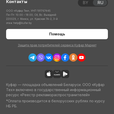
Контакты
BY
RU
ООО «Куфар Тех», УНП 191767445
Пн-Пт: 10:00 – 18:00; Сб, Вс: Выходной
220029, г. Минск, ул. Красная 7А-2, 3-й
этаж
help@kufar.by
Помощь
Защита прав потребителей сервиса Куфар Маркет
Куфар — площадка объявлений Беларуси. ООО «Куфар
Тех» включено в государственный информационный
ресурс «Реестр рекламораспространителей»
*Оплата производится в белорусских рублях по курсу
НБ РБ.