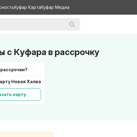
сность
Куфар Карта
Куфар Медиа
ы с Куфара в рассрочку
 рассрочки?
арту Новая Халва
азать карту