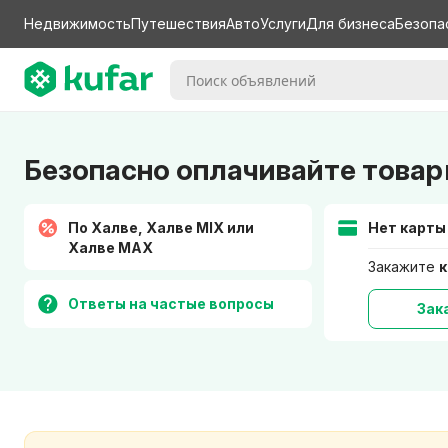
Недвижимость
Путешествия
Авто
Услуги
Для бизнеса
Безопа
Безопасно оплачивайте товар
По Халве, Халве MIX или
Нет карты
Халве MAX
Закажите
к
Ответы на частые вопросы
Зак