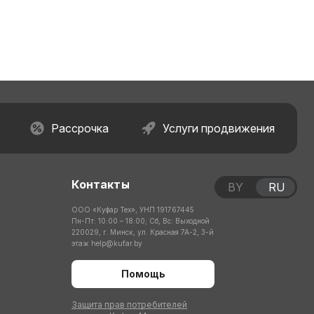
Рассрочка
Услуги продвижения
Контакты
BY
RU
ООО «Куфар Тех», УНП 191767445
Пн-Пт: 10:00 – 18:00; Сб, Вс: Выходной
220029, г. Минск, ул. Красная 7А-2, 3-й
этаж
help@kufar.by
Помощь
Защита прав потребителей