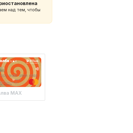
приостановлена
аем над тем, чтобы
алва MAX