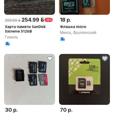
254.99 р.
18 р.
299.99 р.
-15%
Карта памяти SanDisk
Флэшка micro
Extreme 512GB
Минск, Фрунзенский
Гомель
30 р.
70 р.