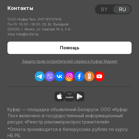
Контакты
BY
RU
ООО «Куфар Тех», УНП 191767445
Пн-Пт: 10:00 – 18:00; Сб, Вс: Выходной
220029, г. Минск, ул. Красная 7А-2, 3-й
этаж
help@kufar.by
Помощь
Защита прав потребителей сервиса Куфар Маркет
Куфар — площадка объявлений Беларуси. ООО «Куфар
Тех» включено в государственный информационный
ресурс «Реестр рекламораспространителей»
*Оплата производится в белорусских рублях по курсу
НБ РБ.