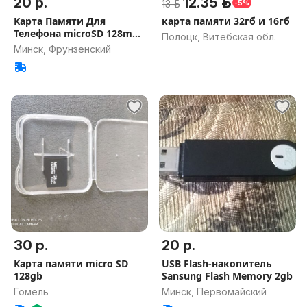
20 р.
12.35 р.
13 р.
-5%
Карта Памяти Для
карта памяти 32гб и 16гб
Телефона microSD 128mb
Полоцк, Витебская обл.
1 Gb 2 Gb
Минск, Фрунзенский
30 р.
20 р.
Карта памяти micro SD
USB Flash-накопитель
128gb
Sansung Flash Memory 2gb
Гомель
Минск, Первомайский