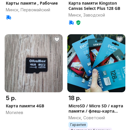
Карты памяти , Рабочие
Карта памяти Kingston
Canvas Select Plus 128 GB
Минск, Первомайский
Минск, Заводской
5 р.
18 р.
Карта памяти 4GB
MicroSD / Micro SD / карта
памяти / флеш-карта
Могилев
Samsung Evo Plus 8 16 32
Минск, Советский
64 128 256 512Gb
Гарантия