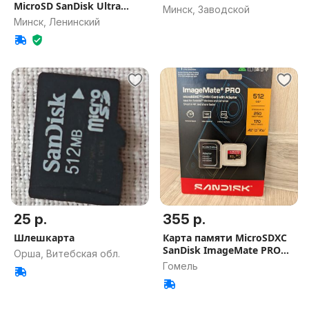
MicroSD SanDisk Ultra
Минск, Заводской
UHS-1 A1
Минск, Ленинский
25 р.
355 р.
Шлешкарта
Карта памяти MicroSDXC
SanDisk ImageMate PRO
Орша, Витебская обл.
512GB
Гомель