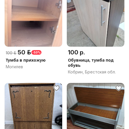
50 р.
100 р.
100 р.
-50%
Тумба в прихожую
Обувница, тумба под
обувь
Могилев
Кобрин, Брестская обл.