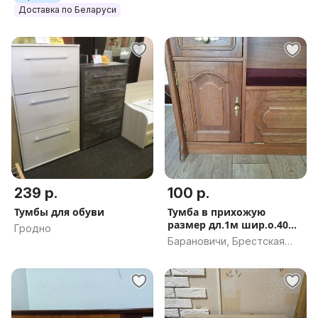
Доставка по Беларуси
239 р.
100 р.
Тумбы для обуви
Тумба в прихожую
размер дл.1м шир.о.40м.
Гродно
выс.0.72м
Барановичи, Брестская
обл.