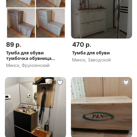
89 р.
470 р.
Тумба для обуви
Тумба для обуви
тумбочка обувница
Минск, Заводской
низкая 89, тумба высокая
Минск, Фрунзенский
159 новая