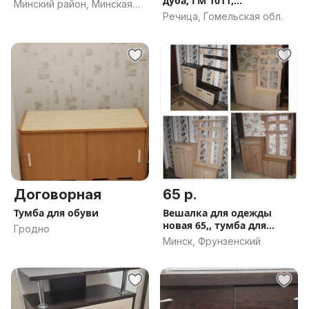
дуба, ГМ 1011,
Минский район, Минская
Гомельдрев.
Речица, Гомельская обл.
обл.
Договорная
65 р.
Тумба для обуви
Вешалка для одежды
новая 65,, тумба для
Гродно
обуви обувница
Минск, Фрунзенский
тумбочка низкая 89