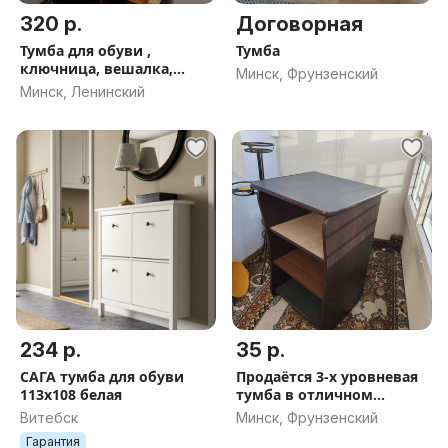
320 р.
Договорная
Тумба для обуви ,
Тумба
ключница, вешалка,
Минск, Фрунзенский
зеркало
Минск, Ленинский
234 р.
35 р.
САГА тумба для обуви
Продаётся 3-х уровневая
113х108 белая
тумба в отличном
состоянии
Витебск
Минск, Фрунзенский
Гарантия