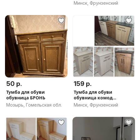
тумбочка обувница
Минск, Фрунзенский
шкаф шкафчик на
балкон в кладовку
50 р.
159 р.
Тумба для обуви
Тумба для обуви
обувница БРОНЬ
обувница комод
тумбочка новая
Мозырь, Гомельская обл.
Минск, Фрунзенский