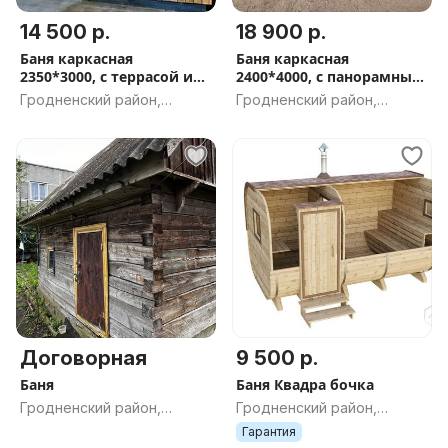
14 500 р.
18 900 р.
Баня каркасная
Баня каркасная
2350*3000, с террасой и
2400*4000, с панорамным
печью
остеклением
Гродненский район,
Гродненский район,
Гродненская обл.
Гродненская обл.
Договорная
9 500 р.
Баня
Баня Квадра бочка
Гродненский район,
Гродненский район,
Гродненская обл.
Гродненская обл.
Гарантия