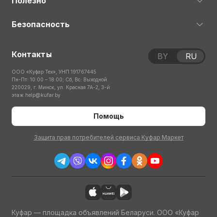
Полезно
Безопасность
Контакты
BY
RU
ООО «Куфар Тех», УНП 191767445
Пн-Пт: 10:00 – 18:00; Сб, Вс: Выходной
220029, г. Минск, ул. Красная 7А-2, 3-й
этаж
help@kufar.by
Помощь
Защита прав потребителей сервиса Куфар Маркет
Куфар — площадка объявлений Беларуси. ООО «Куфар