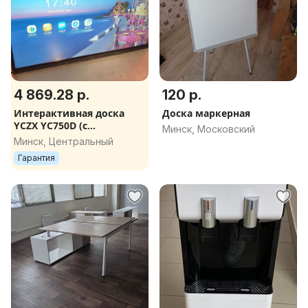
4 869.28 р.
120 р.
Интерактивная доска
Доска маркерная
YCZX YC750D (с
Минск, Московский
мобильной стойкой)
Минск, Центральный
Гарантия