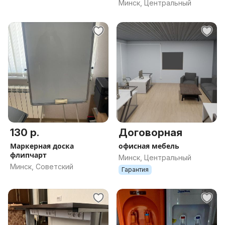
заказу, мебель для
Минск, Центральный
руководителя по
индивидуальному заказу
130 р.
Договорная
Маркерная доска
офисная мебель
флипчарт
Минск, Центральный
Минск, Советский
Гарантия