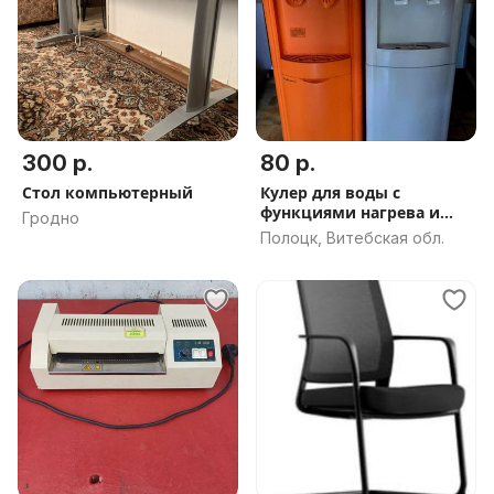
300 р.
80 р.
Cтол компьютерный
Кулер для воды с
функциями нагрева и
Гродно
охлаждения.
Полоцк, Витебская обл.