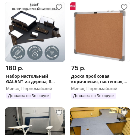
180 р.
75 р.
Набор настольный
Доска пробковая
GALANT из дерева, 8
коричневая, настенная,
предметов, цвет чёрное
900*1200 мм,
Минск, Первомайский
Минск, Первомайский
дерево GALANT 238165
алюминиевая рама, DELI
Доставка по Беларуси
Доставка по Беларуси
39054