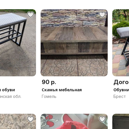
90 р.
Дого
я обуви
Скамья мебельная
Обувн
нская обл.
Гомель
Брест