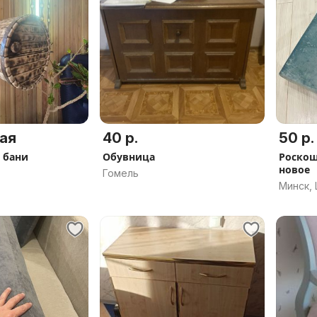
ая
40 р.
50 р.
 бани
Обувница
Роскош
новое
Гомель
Минск,