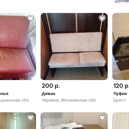
Достав
200 р.
120 р
енья
Диван
Пуфик
одненская обл.
Чериков, Могилевская обл.
Брест