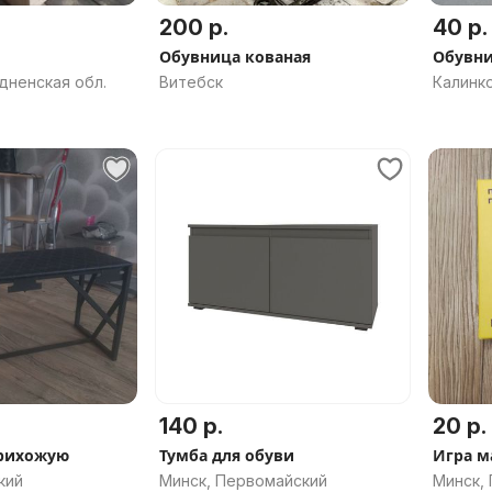
200 р.
40 р.
Обувница кованая
Обувн
дненская обл.
Витебск
Калинко
140 р.
20 р.
прихожую
Тумба для обуви
Игра 
кий
Минск, Первомайский
Минск,