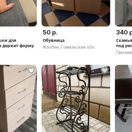
50 р.
340 р
шки для
Обувница
Скамья
а держат форму
под ре
Жлобин, Гомельская обл.
Смолев