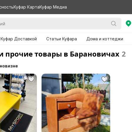
сность
Куфар Карта
Куфар Медиа
 Куфар Доставкой
Статьи Куфара
Дома и коттеджи
и прочие товары в Барановичах
2
 новизне