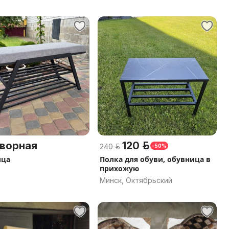
ворная
120 р.
240 р.
-50%
ица
Полка для обуви, обувница в
прихожую
Минск, Октябрьский