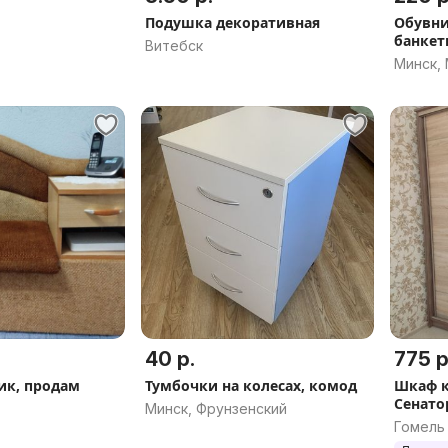
Подушка декоративная
Обувница полка д
банкет
Витебск
Минск,
40 р.
775 р
ик, продам
Тумбочки на колесах, комод
Шкаф к
Сенато
Минск, Фрунзенский
выбор
Гомель