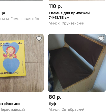
110 р.
ица
Скамья для прихожей
74/48/33 см
вичи, Гомельская обл.
Минск, Фрунзенский
80 р.
матрёшкино
Пуф
 Первомайский
Минск, Октябрьский