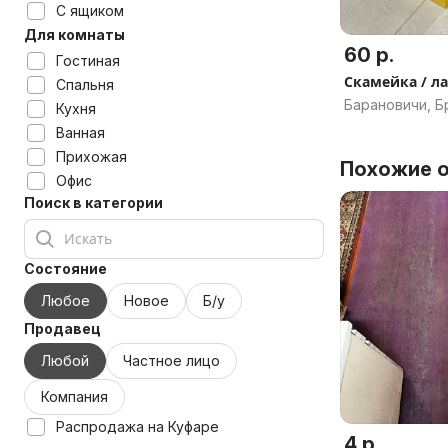
С ящиком
Для комнаты
60 р.
Гостиная
Скамейка / л
Спальня
Барановичи, Б
Кухня
Ванная
Прихожая
Похожие о
Офис
Поиск в категории
Состояние
Любое
Новое
Б/у
Продавец
Любой
Частное лицо
Компания
Распродажа на Куфаре
4 р.