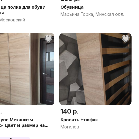
ля обуви
Обувница
ка
Марьина Горка, Минская обл.
 Московский
.
140 р.
упе Механизм
Кровать +тюфяк
р- Цвет и размер на
Могилев