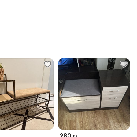
.
280 р.