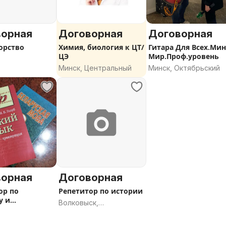
языку любого уровня
 обучения 2: Вас двое и
ворная
Договорная
Договорная
орство
Химия, биология к ЦТ/
Гитара Для Всех.Ми
в группе.
ЦЭ
Мир.Проф.уровень
Минск, Центральный
Минск, Октябрьский
одолжительности занятия.
ворная
Договорная
ор по
Репетитор по истории
у и
Волковыск,
скому языкам
Гродненская область