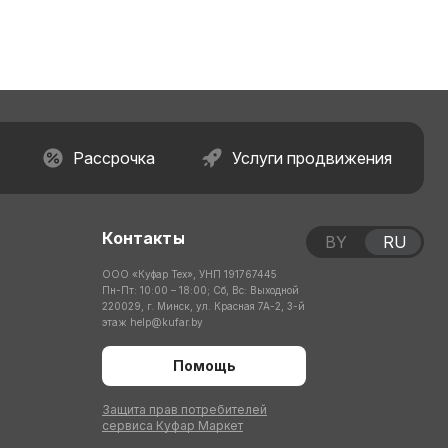
Рассрочка
Услуги продвижения
Контакты
BY
RU
ООО «Куфар Тех», УНП 191767445
Пн-Пт: 10:00 – 18:00; Сб, Вс: Выходной
220029, г. Минск, ул. Красная 7А-2, 3-й
этаж
help@kufar.by
Помощь
Защита прав потребителей
сервиса Куфар Маркет