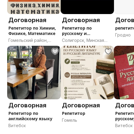
Предлагаю обучение (без посредников) английскому 
индивидуально и в парах.
*Формат обучения 1: один с преподавателем. *Формат
Договорная
Договорная
Дого
преподаватель.
Репетитор по Химии,
Репетитор по
репетит
*Формат обучения 3: групповые занятия до 4 человек 
Физике, Математике
русскому и
Гродно
* * * * *
английскому языкам.
Гомельский район,
Солигорск, Минская
* * * * *
Гомельская область
область
Официально оформлена.
Занятия будут проходить онлайн.
* * * * *
Стоимость обсуждается от необходимого уровня, пр
Постараемся подобрать оптимальный вариант.
* * * * *
Пишите, пожалуйста, здесь в куфаре.
Договорная
Договорная
Дого
Репетитор по
Репетитор
Репетит
английскому языку
русском
Гомель
белорус
Витебск
Витебск