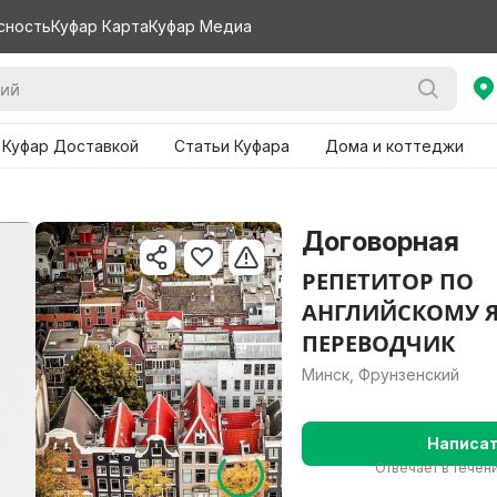
сность
Куфар Карта
Куфар Медиа
 Куфар Доставкой
Статьи Куфара
Дома и коттеджи
Договорная
РЕПЕТИТОР ПО
АНГЛИЙСКОМУ Я
ПЕРЕВОДЧИК
Минск, Фрунзенский
Написа
Отвечает в течени