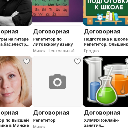
ве, Стамбуле! Я умею это
ИЯХ и различных
исьменных собеседований,
ворная
Договорная
Договорная
гры на гитаре
Репетитор по
Подготовка к школе
а,бас,электрог
литовскому языку
Репетитор. Ольшан
Минск, Центральный
Гродно
ийски, уехать жить и работать
вого барьера. Обучение по
м Quizlet + по максимуму
ворная
Договорная
Договорная
ор по Высшей
Репетитор
ХИМИЯ (онлайн-
ике в Минске
занятия
Минск