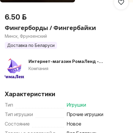
6.50 р.
Фингерборды / Фингербайки
Минск, Фрунзенский
Доставка по Беларуси
Интернет-магазин РомаЛенд -
детские игрушки в Беларуси
Компания
недорого
Характеристики
Тип
Игрушки
Тип игрушки
Прочие игрушки
Состояние
Новое