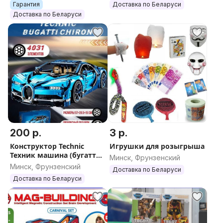
Гарантия
Доставка по Беларуси
Доставка по Беларуси
200 р.
3 р.
Конструктор Technic
Игрушки для розыгрыша
Техник машина (бугатти,
Минск, Фрунзенский
мерседес, порш,
Минск, Фрунзенский
Доставка по Беларуси
феррари, додж, форд,
Доставка по Беларуси
ниссан,шевроле и др