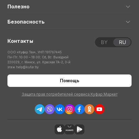
Полезно
Безопасность
Контакты
BY
RU
ООО «Куфар Тех», УНП 191767445
Пн-Пт: 10:00 – 18:00; Сб, Вс: Выходной
220029, г. Минск, ул. Красная 7А-2, 3-й
этаж
help@kufar.by
Помощь
Защита прав потребителей сервиса Куфар Маркет