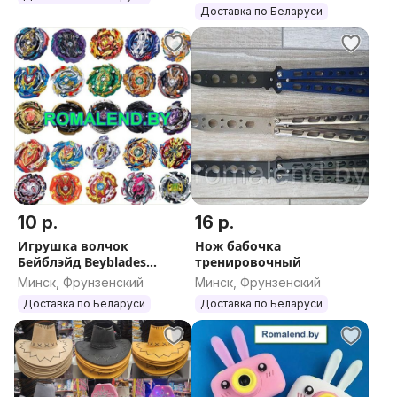
мини принтера
Доставка по Беларуси
10 р.
16 р.
Игрушка волчок
Нож бабочка
Бейблэйд Beyblades
тренировочный
(много разных)
Минск, Фрунзенский
Минск, Фрунзенский
Доставка по Беларуси
Доставка по Беларуси