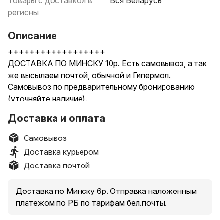
Товары с доставкой в
Вся Беларусь
регионы
Описание
++++++++++++++++++
ДОСТАВКА ПО МИНСКУ 10р. Есть самовывоз, а так
же высылаем почтой, обычной и Гипермол.
Самовывоз по предварительному бронированию
(уточняйте наличие).
!!!Так же можно ПИСАТЬ в ВАЙБЕР, Ватсап!!!
Доставка и оплата
Перед заказом обязательно бронировать.
=============================
Самовывоз
Адрес самовывоза:
Доставка курьером
ТЦ Караван, ул.Налибокская 1, павильон с игрушками
Доставка почтой
РомаЛенд, напротив 13-й Кассы магазина Копилка,
на первом этаже (ориентир, салон МТС и Life). Время
Доставка по Минску 6р. Отправка наложенным
работы с 10 до 21:00 ежедневно.
платежом по РБ по тарифам бел.почты.
===========================
Фото 1 - Фингерборд "Сити скейтер" -6,5р