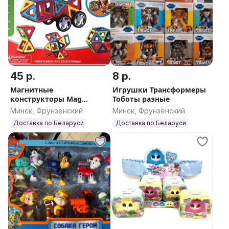
45 р.
8 р.
Магнитные
Игрушки Трансформеры
конструкторы Mag
Тоботы разные
Building 36, 48, 56 дет
Минск, Фрунзенский
Минск, Фрунзенский
Доставка по Беларуси
Доставка по Беларуси