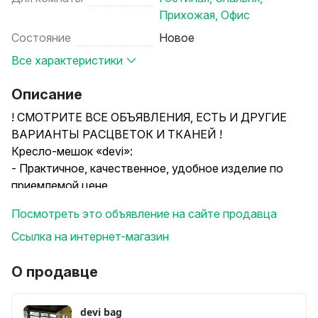
Прихожая
,
Офис
Состояние
Новое
Все характеристики
Описание
! СМОТРИТЕ ВСЕ ОБЪЯВЛЕНИЯ, ЕСТЬ И ДРУГИЕ
ВАРИАНТЫ РАСЦВЕТОК И ТКАНЕЙ !
Кресло-мешок «devi»:
- Практичное, качественное, удобное изделие по
приемлемой цене.
- Кресло принимает форму тела за счет множества
Посмотреть это объявление на сайте продавца
маленьких шариков пенопласта внутри (диаметр 2-
4мм).
Ссылка на интернет-магазин
- Собственное изготовление, делаем на совесть.
- Кресла всегда в наличии для Вас, отправляем заказ
О продавце
быстро.
- Можно пользоваться дома и на улице.
devi bag