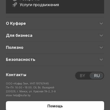
Услуги продвижения
О Куфаре
Для бизнеса
Полезно
Безопасность
Контакты
BY
RU
ООО «Куфар Тех», УНП 191767445
Пн-Пт: 10:00 – 18:00; Сб, Вс: Выходной
220029, г. Минск, ул. Красная 7А-2, 3-й
этаж
help@kufar.by
Помощь