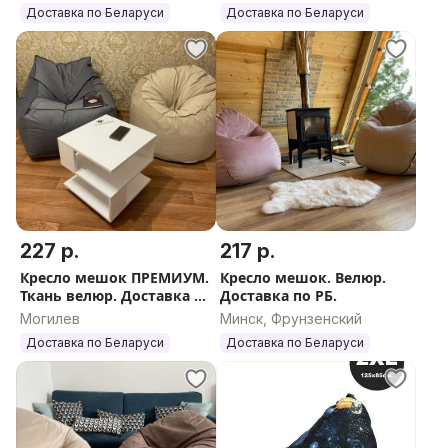
Доставка по Беларуси
Доставка по Беларуси
наполнитель (шарики пенопласта). Цены уточняйте.
- Мы стараемся, чтобы Вам было комфортно!
Звоните по любым вопросам!
227 р.
217 р.
Кресло мешок ПРЕМИУМ.
Кресло мешок. Велюр.
Ткань велюр. Доставка по
Доставка по РБ.
РБ
Могилев
Минск, Фрунзенский
Доставка по Беларуси
Доставка по Беларуси