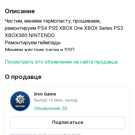
Описание
Чистим, меняем термопасту, прошиваем,
ремонтируем PS4 PS5 XBOX One XBOX Series PS3
XBOX360 NINTENDO
Ремонтируем геймпады
Меняем жёсткие диски и SSD
Выкупаем неисправные консоли и геймпады
Посмотреть это объявление на сайте продавца
Подписывайтесь на нас в Instagram
@iron_game_grodno
О продавце
Горького 91 Рынок Корона зал Д рядом с кафе
парккинг
ВТОРНИК - ВОСКРЕСЕНЬЕ с 11:00 до 18:00
Iron Game
был(а) 10 мин. назад
ПОНЕДЕЛЬНИК - ВЫХОДНОЙ
Объявлений: 50
Подписаться