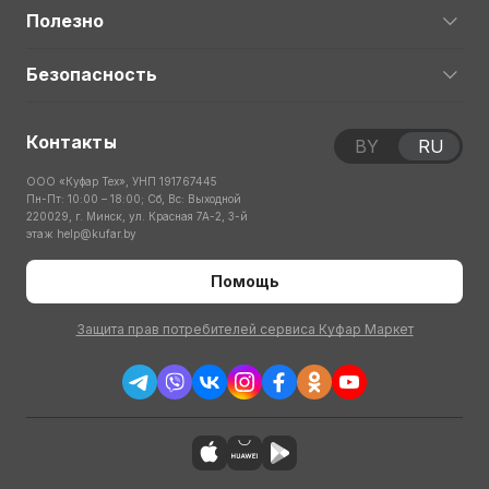
Полезно
Безопасность
Контакты
BY
RU
ООО «Куфар Тех», УНП 191767445
Пн-Пт: 10:00 – 18:00; Сб, Вс: Выходной
220029, г. Минск, ул. Красная 7А-2, 3-й
этаж
help@kufar.by
Помощь
Защита прав потребителей сервиса Куфар Маркет