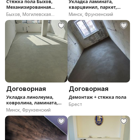
Стяжка пола Быхов,
Укладка ламината,
Механизированная
кварцвинил, паркет,
полусухая
плинтуса
Быхов, Могилевская
Минск, Фрунзенский
область
Договорная
Договорная
Укладка линолеума,
Демонтаж + стяжка пола
ковролина, ламината,
Брест
гомогена,
Минск, Фрунзенский