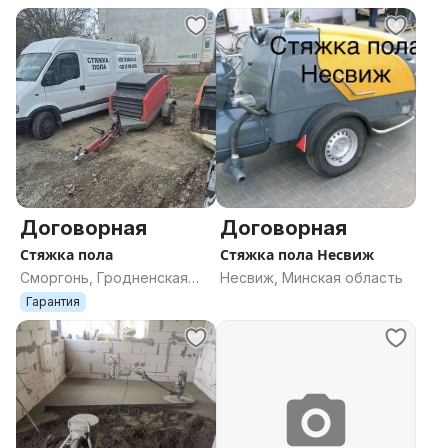
Могилёв, Могилёвская
область
Договорная
Договорная
Стяжка пола
Стяжка пола Несвиж
Сморгонь, Гродненская
Несвиж, Минская область
область
Гарантия