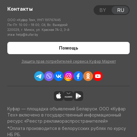
Контакты
BY
RU
ООО «Куфар Тех», УНП 191767445
Пн-Пт: 10:00 – 18:00; Сб, Вс: Выходной
220029, г. Минск, ул. Красная 7А-2, 3-й
этаж
help@kufar.by
Помощь
Защита прав потребителей сервиса Куфар Маркет
Куфар — площадка объявлений Беларуси. ООО «Куфар
Тех» включено в государственный информационный
ресурс «Реестр рекламораспространителей»
*Оплата производится в белорусских рублях по курсу
НБ РБ.