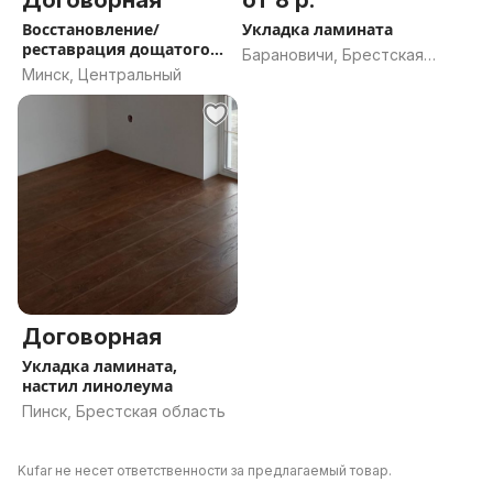
Договорная
от 8 р.
Восстановление/
Укладка ламината
реставрация дощатого
Барановичи, Брестская
пола/паркета
Минск, Центральный
область
Договорная
Укладка ламината,
настил линолеума
Пинск, Брестская область
Kufar не несет ответственности за предлагаемый товар.