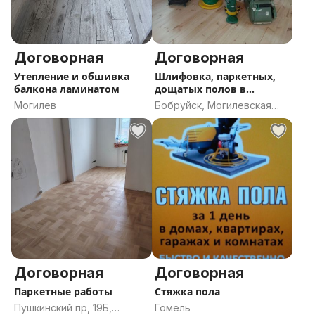
Договорная
Договорная
Утепление и обшивка
Шлифовка, паркетных,
балкона ламинатом
дощатых полов в
Бобруйске
Могилев
Бобруйск, Могилевская
область
Договорная
Договорная
Паркетные работы
Стяжка пола
Пушкинский пр, 19Б,
Гомель