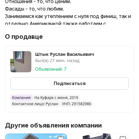
Отношения - то, что ценим.
Фасады - то, что любим.
Занимаемся как утеплением с нуля под финиш, так и
отдельно Американкой,также работаем с
различными видами декора и лепнины, работаем по
О продавце
брестской и минской области.
Штык Руслан Васильевич
был(а) 27 мин. назад
Объявлений: 7
Подписаться
Компания
На Куфаре с июня, 2019
Контактное лицо: Руслан
УНП: 291582986
Другие объявления компании