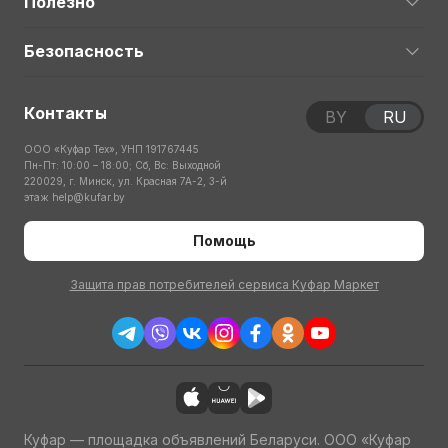
Полезно
Безопасность
Контакты
BY
RU
ООО «Куфар Тех», УНП 191767445
Пн-Пт: 10:00 – 18:00; Сб, Вс: Выходной
220029, г. Минск, ул. Красная 7А-2, 3-й
этаж
help@kufar.by
Помощь
Защита прав потребителей сервиса Куфар Маркет
Куфар — площадка объявлений Беларуси. ООО «Куфар