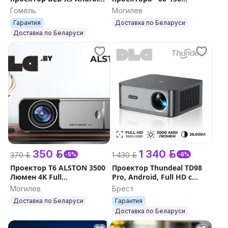
6000 лм. Xiaomi Wanbo
дюймов 4K Full HD
Гомель
Могилев
Гарантия
Доставка по Беларуси
Доставка по Беларуси
350 р.
1 340 р.
370 р.
1 430 р.
-5%
-6%
Проектор T6 ALSTON 3500
Проектор Thundeal TD98
Люмен 4K Full
Pro, Android, Full HD с
HD+подарок
гарантией
Могилев
Брест
Доставка по Беларуси
Гарантия
Доставка по Беларуси