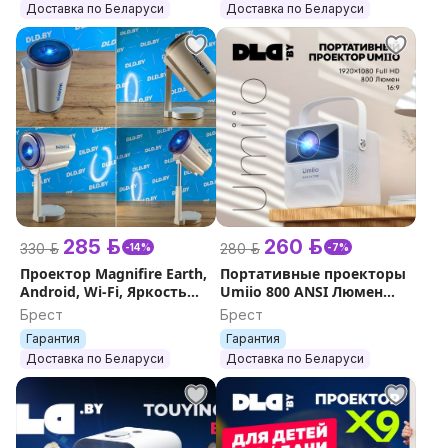
Доставка по Беларуси
Доставка по Беларуси
285 р.
260 р.
330 р.
280 р.
-14%
-7%
Проектор Magnifire Earth,
Портативные проекторы
Android, Wi-Fi, Яркость
Umiio 800 ANSI Люмен
7000 люмен, Full HD
max 1080p
Брест
Брест
контент
Гарантия
Гарантия
Доставка по Беларуси
Доставка по Беларуси