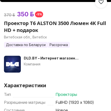
350 р.
370 р.
-5%
Проектор T6 ALSTON 3500 Люмен 4K Full
HD + подарок
Витебская обл., Витебск
Доставка по Беларуси
Рассрочка
DLD.BY – Интернет магазин
проекторов
Компания
Характеристики
Тип
Проекторы
Разрешение матрицы
FullHD (1920 x 1080)
Состояние
Новое