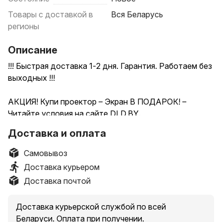
Товары с доставкой в
Вся Беларусь
регионы
Описание
!!! Быстрая доставка 1-2 дня. Гарантия. Работаем без
выходных !!!
АКЦИЯ! Купи проектор – Экран В ПОДАРОК! –
Читайте условия на сайте DLD.BY.
Профессиональный подбор проектора и экрана –
Доставка и оплата
БЕСПЛАТНО! Звоните нам | Доставка по всей
Беларуси | Оплата при получении | ГАРАНТИЯ |
Самовывоз
Только НОВЫЕ проекторы! | Цены от 230 BYN |
Доставка курьером
ГАРАНТИЯ: 360 дней. Внимание! Купив проектор у
Доставка почтой
нас, вы получаете ОРИГИНАЛЬНЫЙ и
ПРОВЕРЕННЫЙ товар, в качестве которого можете
Доставка курьерской службой по всей
быть уверены. Мы дорожим своей репутацией и
Беларуси. Оплата при получении.
всегда идём навстречу клиентам!