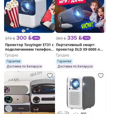
300 р.
335 р.
370 р.
380 р.
-19%
-12%
Проектор Touyinger ET31 с
Портативный смарт-
подключением телефона
проектор DLD X9 6000 лм.
яркий
Android Xiaomi Wanbo
Гродно
Гродно
Гарантия
Гарантия
Доставка по Беларуси
Доставка по Беларуси