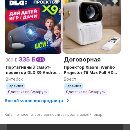
335 р.
Договорная
380 р.
-12%
Портативный смарт-
Проектор Xiaomi Wanbo
проектор DLD X9 Android
Projector T6 Max Full HD
6K люмен
1920x1080
Витебск
Брест
Гарантия
Гарантия
Доставка по Беларуси
Доставка по Беларуси
Все объявления продавца
Kufar не несет ответственности за предлагаемый товар.