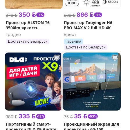
350 р.
866 р.
370 р.
920 р.
-5%
-6%
Проектор ALSTON T6
Проектор Touyinger H6
3500lm яркость
PRO MAX V.2 full HD 4K
FullHD+подарок
Гродно
Брест
Доставка по Беларуси
Гарантия
Доставка по Беларуси
335 р.
35 р.
380 р.
75 р.
-12%
-53%
Портативный смарт-
Проекционный экран для
проектор DLD X9 Android
проектора - 60-150