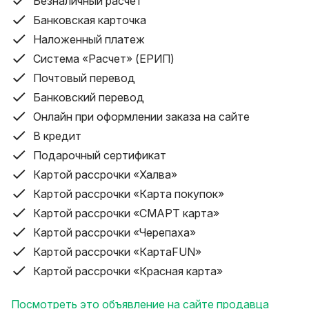
Безналичный расчет
ЗЕЛЕНЫЙ ЛУЧ НА 70% ЯРЧЕ КРАСНОГО УРОВЕНЬ
Банковская карточка
ПОЗВОЛЯЕТ РАБОТАТЬ НА УЛИЦЕ ПРИ НЕ
Наложенный платеж
ПРЯМОМ ПОПАДАНИЕ СОЛНЦА
Уровень защиты IP54 пылезащитный и водостойкий
Система «Расчет» (ЕРИП)
ОСНОВНЫЕ ТЕХНИЧЕСКИЕ ХАРАКТЕРИСТИКИ:
Почтовый перевод
- Рабочий диапазон: до 25м без приемника, до 50м с
Банковский перевод
приемником
Онлайн при оформлении заказа на сайте
- Автоматическое выравнивание : ± 3 °
В кредит
- Погрешность: 2мм/10м
Подарочный сертификат
- Количество линий: 12шт
- Количество плоскостей: 3 шт
Картой рассрочки «Халва»
- Толщина линии 2 мм на 10 м
Картой рассрочки «Карта покупок»
- Цвет лазера: ЗЕЛЕНЫЙ .
Картой рассрочки «СМАРТ карта»
- Длина волны 532 нм
Картой рассрочки «Черепаха»
- Уровень защиты IP54 пылезащитный и водостойкий
Картой рассрочки «КартаFUN»
.
Картой рассрочки «Красная карта»
В КОМПЛЕКТ ВХОДИТ:
-аккуммулятор
Посмотреть это объявление на сайте продавца
- Лазерный уровень