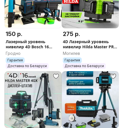
150 р.
275 р.
Лазерный уровень
4D Лазерный уровень
нивелир 4D Bosch 16
нивелир Hilda Master PRO
линий зелёный луч
360GX самонивелир 16
Гродно
Могилев
самонивелир лазер
зелёных лучей нивилир
Гарантия
Гарантия
лазер
Доставка по Беларуси
Доставка по Беларуси