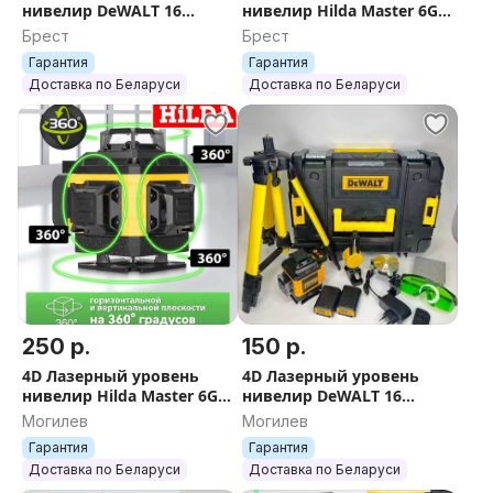
нивелир DeWALT 16
нивелир Hilda Master 6GX
линий зелёный луч
нивилир лазер зелёный
Брест
Брест
самонивелир лазер
луч самонивелир
Гарантия
Гарантия
Доставка по Беларуси
Доставка по Беларуси
250 р.
150 р.
4D Лазерный уровень
4D Лазерный уровень
нивелир Hilda Master 6GX
нивелир DeWALT 16
нивилир лазер зелёный
линий зелёный луч
Могилев
Могилев
луч самонивелир
самонивелир лазер
Гарантия
Гарантия
Доставка по Беларуси
Доставка по Беларуси