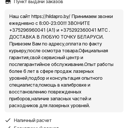
ПРОВЕРЕННЫХ ПРОИЗВОДИТЕЛЕЙ,У НАС
Пункт выдачи заказов
СОБСТВЕННЫЙ ГАРАНТИЙНЫЙ СЕРВИСНЫЙ
ЦЕНТР И ОБСЛУЖИВАНИЕ! Гарантия 1 год!В
Наш сайт https://hildapro.by/ Принимаем звонки
наличии можно купить!Максимальная комплектация
ежедневно с 8:00-23:00!!! ЗВОНИТЕ
из всех продаваемых нивелиров-то,что другие
+375296960041 (А1) и +375292360041 МТС .
продавцы предлагают в подарок или же приобрести
ДОСТАВКА В ЛЮБУЮ ТОЧКУ БЕЛАРУСИ.
по закупке,у нас сразу включено в заводской
Привезем Вам по адресу,оплата по факту
комплект,и даже больше!!!Изучайте комплектность.
курьеру,после осмотра товара.Официальная
ЗЕЛЁНЫЙ ЛУЧ НА 70% ЯРЧЕ ЧЕМ КРАСНЫЙ!
гарантия,свой сервисный центр и
Доставка в ЛЮБОЙ населенный пункт страны в
послегарантийное обслуживание.Опыт работы
течение 1-2х дней. ОПЛАТА ПРИ ПОЛУЧЕНИИ
более 6 лет в сфере продаж лазерных
DEKO 12 с НЕМЕЦКИМИ МОДУЛЯМИ Osram
уровней,подбор и консультация опытного
.
специалиста,помощь в калибровке и
--ГАРАНТИЯ НА ТОВАР -
восстановлению поврежденных
.
приборов,наличие запасных частей и
уровень проверен на точность !!
расходников для лазерных уровней.
.
УРОВЕНЬ НЕ ХУЖЕ ЧЕМ Bosch GLL-3-80 CG
Наличный расчет
но НАШ УРОВЕНЬ DEKO 12G В 5 РАЗ ДЕШЕВЛЕ