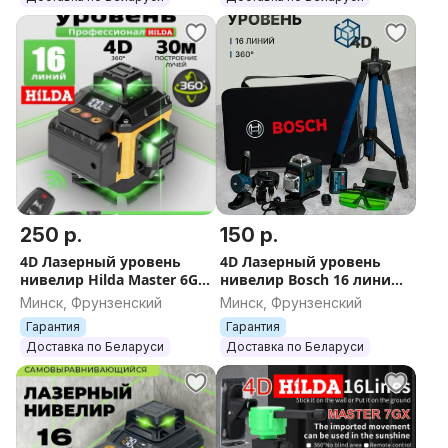
250 р.
150 р.
4D Лазерный уровень
4D Лазерный уровень
нивелир Hilda Master 6GX
нивелир Bosch 16 линий
нивилир лазер зелёный
зелёный луч
Минск, Фрунзенский
Минск, Фрунзенский
луч самонивелир
самонивелир лазер
Гарантия
Гарантия
Доставка по Беларуси
Доставка по Беларуси