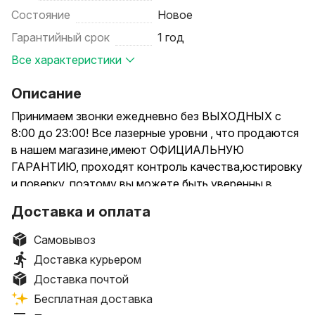
Состояние
Новое
Гарантийный срок
1 год
Все характеристики
Описание
Принимаем звонки ежедневно без ВЫХОДНЫХ с
8:00 до 23:00! Все лазерные уровни , что продаются
в нашем магазине,имеют ОФИЦИАЛЬНУЮ
ГАРАНТИЮ, проходят контроль качества,юстировку
и поверку, поэтому вы можете быть уверенны в
надежности своей покупки. Мы не сотрудничаем с
Доставка и оплата
производителями,в которых не уверены.
Интересы покупателя - наш приоритет!Наша
Самовывоз
компания не зря имеет высокий рейтинг по отзывам
Доставка курьером
покупателей,мы не работаем с посредниками и
Доставка почтой
диллерами, соответственно и цены адекватные!
Бесплатная доставка
Предлагаем только ОРИГИНАЛЬНЫЕ НИВЕЛИРЫ