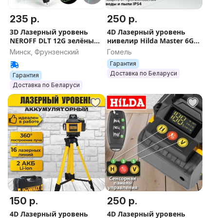
235 р.
250 р.
3D Лазерный уровень
4D Лазерный уровень
NEROFF DLT 12G зелёный
нивелир Hilda Master 6GX
луч лазер нивелир
нивилир лазер зелёный
Минск, Фрунзенский
Гомель
луч самонивелир
Гарантия
Доставка по Беларуси
Гарантия
Доставка по Беларуси
150 р.
250 р.
4D Лазерный уровень
4D Лазерный уровень