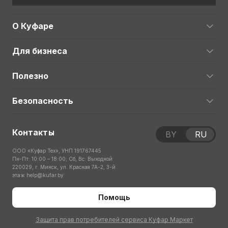
О Куфаре
Для бизнеса
Полезно
Безопасность
Контакты
BY
RU
ООО «Куфар Тех», УНП 191767445
Пн-Пт: 10:00 – 18:00; Сб, Вс: Выходной
220029, г. Минск, ул. Красная 7А-2, 3-й
этаж
help@kufar.by
Помощь
Защита прав потребителей сервиса Куфар Маркет