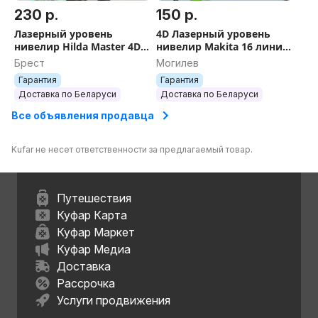
230 р.
150 р.
Лазерный уровень
4D Лазерный уровень
нивелир Hilda Master 4D
нивелир Makita 16 линий
4GX нивилир лазер
зелёный луч
Брест
Могилев
зеленый луч
самонивелир лазер
Гарантия
Гарантия
самонивелир
Доставка по Беларуси
Доставка по Беларуси
Все объявления продавца
Kufar не несет ответственности за предлагаемый товар.
Путешествия
Куфар Карта
Куфар Маркет
Куфар Медиа
Доставка
Рассрочка
Услуги продвижения