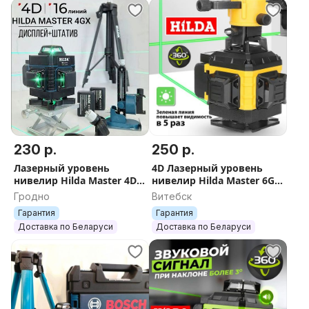
230 р.
250 р.
Лазерный уровень
4D Лазерный уровень
нивелир Hilda Master 4D
нивелир Hilda Master 6GX
4GX нивилир лазер
нивилир лазер зелёный
Гродно
Витебск
зеленый самонивелир 16
луч самонивелир 16
Гарантия
Гарантия
лучей
лучей
Доставка по Беларуси
Доставка по Беларуси