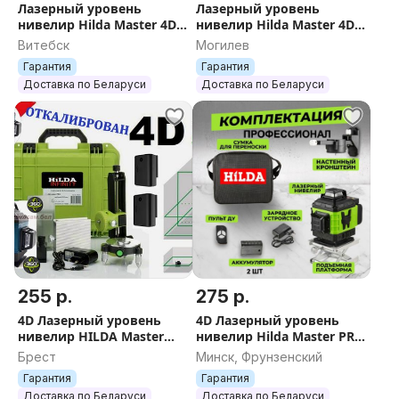
Лазерный уровень
Лазерный уровень
лобзик пила дисковая циркулярная бензопила
нивелир Hilda Master 4D
нивелир Hilda Master 4D
электропила лобзик шлифмашина сварочный аппарат
4GX нивилир лазер
4GX нивилир лазер
Витебск
Могилев
зеленый луч
зеленый луч
Гарантия
Гарантия
самонивелир
самонивелир
Доставка по Беларуси
Доставка по Беларуси
255 р.
275 р.
4D Лазерный уровень
4D Лазерный уровень
нивелир HILDA Master
нивелир Hilda Master PRO
ScanFull 16 линий яркий
360GX самонивелир 16
Брест
Минск, Фрунзенский
зелёный лазер нивилир
зелёных лучей лазер
Гарантия
Гарантия
нивилир
Доставка по Беларуси
Доставка по Беларуси