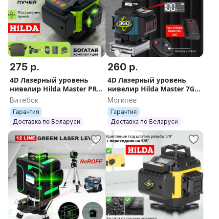
275 р.
260 р.
4D Лазерный уровень
4D Лазерный уровень
нивелир Hilda Master PRO
нивелир Hilda Master 7GX
360GX нивилир 16
самонивелир 16 зелёных
Витебск
Могилев
зелёных лучей лазер
лучей лазер
Гарантия
Гарантия
самонивелир
Доставка по Беларуси
Доставка по Беларуси