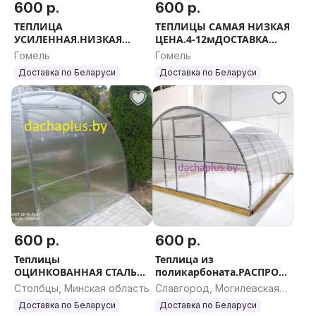
600 р.
600 р.
ТЕПЛИЦА
ТЕПЛИЦЫ САМАЯ НИЗКАЯ
УСИЛЕННАЯ.НИЗКАЯ
ЦЕНА.4-12мДОСТАВКА
ЦЕНА.4-
РАССРОЧКА.
Гомель
Гомель
12метровРАССРОЧКА
Доставка по Беларуси
Доставка по Беларуси
600 р.
600 р.
Теплицы
Теплица из
ОЦИНКОВАННАЯ СТАЛЬ
поликарбоната.РАСПРОД
самые низкие цены в РБ
АЖА.ДОСТАВКА
Столбцы, Минская область
Славгород, Могилевская
область
Доставка по Беларуси
Доставка по Беларуси