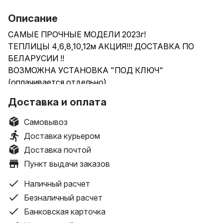
Описание
САМЫЕ ПРОЧНЫЕ МОДЕЛИ 2023г!
ТЕПЛИЦЫ 4,6,8,10,12м АКЦИЯ!!! ДОСТАВКА ПО
БЕЛАРУСИИ !!
ВОЗМОЖНА УСТАНОВКА "ПОД КЛЮЧ"
(оплачивается отдельно)
ПРИ ЗАКАЗЕ НЕСКОЛЬКИХ ТЕПЛИЦ СКИДКА!!!
Доставка и оплата
Оцинкованная с двух сторон СТАЛЬ сечением
20*40мм(основные несущие дуги) и
Самовывоз
20*20мм(наполнение:окна,двери,перемычки)НИКАКИХ
Доставка курьером
ВЕРСИЙ ЛАЙТ,ЭКОНОМ И СУПЕРЭКОНОМ!!!
Доставка почтой
Высокий класс оцинковки 180г/м.кв. Сварной торец и
Пункт выдачи заказов
цельная дуга!
Поликарбонат с ДВОЙНОЙ защитой от
Наличный расчет
ультрафиолета(размер листа 6 на 2,1 метра) !!!
Безналичный расчет
Возможность не разбирать на зиму! Быстрая сборка
Банковская карточка
без усилий!