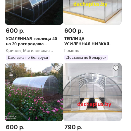
600 р.
600 р.
УСИЛЕННАЯ теплица 40
ТЕПЛИЦА
на 20 распродажа
УСИЛЕННАЯ.НИЗКАЯ
РАССРОЧКА
ЦЕНА.4-
Кричев, Могилевская
Гомель
12метровРАССРОЧКА
область
Доставка по Беларуси
Доставка по Беларуси
600 р.
790 р.