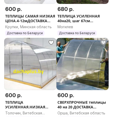
600 р.
680 р.
ТЕПЛИЦЫ САМАЯ НИЗКАЯ
ТЕПЛИЦА УСИЛЕННАЯ
ЦЕНА.4-12мДОСТАВКА
40на20, шаг 67см
РАССРОЧКА
РАССРОЧКА ДОСТАВКА
Крупки, Минская область
Могилев
Доставка по Беларуси
Доставка по Беларуси
600 р.
600 р.
ТЕПЛИЦА
СВЕРХПРОЧНЫЕ теплицы
УСИЛЕННАЯ.НИЗКАЯ
40 на 20 ДОСТАВКА
ЦЕНА.4-
РАССРОЧКА.
Толочин, Витебская
Орша, Витебская область
12метровРАССРОЧКА