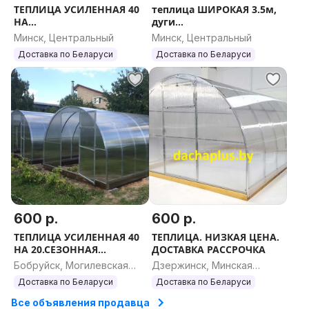
ТЕПЛИЦА УСИЛЕННАЯ 40
теплица ШИРОКАЯ 3.5м,
НА
дуги
20.РАСПРОДАЖА.ДОСТАВК
40на20,шаг67,РАССРОЧКА
Минск, Центральный
Минск, Центральный
А БЕСПЛАТНО
Доставка по Беларуси
Доставка по Беларуси
600 р.
600 р.
ТЕПЛИЦА УСИЛЕННАЯ 40
ТЕПЛИЦА. НИЗКАЯ ЦЕНА.
НА 20.СЕЗОННАЯ
ДОСТАВКА РАССРОЧКА
РАСПРОДАЖА
Бобруйск, Могилевская
Дзержинск, Минская
область
область
Доставка по Беларуси
Доставка по Беларуси
Все объявления продавца