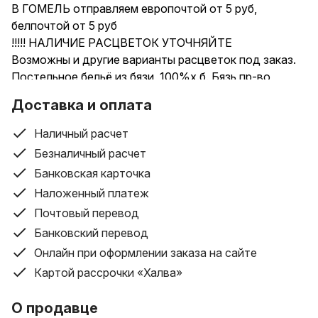
В ГОМЕЛЬ отправляем европочтой от 5 руб,
белпочтой от 5 руб
!!!!! НАЛИЧИЕ РАСЦВЕТОК УТОЧНЯЙТЕ
Возможны и другие варианты расцветок под заказ.
Постельное бельё из бязи, 100%х.б. Бязь пр-во
Барановичи
Доставка и оплата
Постельное бельё из бязи, 100%х.б. Бязь пр-во
Барановичи
Наличный расчет
Имеются комплекты по разным ценам ( расцветки
Безналичный расчет
уточняйте)
Банковская карточка
1.5 сп 72 р.
Наложенный платеж
2.0сп 80р
Евро 87 р
Почтовый перевод
Дуэт 105р
Банковский перевод
Простынь на резинке
Онлайн при оформлении заказа на сайте
от 80 до 90 - 35 руб
Картой рассрочки «Халва»
От 120 до 160 -46 руб
180см -51 руб
О продавце
Можем изготовить любой размер который