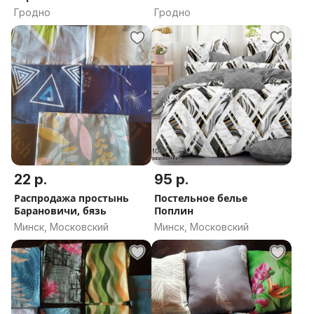
бязь.БЛАКИТ
Гродно
Гродно
22 р.
95 р.
Распродажа простынь
Постельное белье
Барановичи, бязь
Поплин
Минск, Московский
Минск, Московский