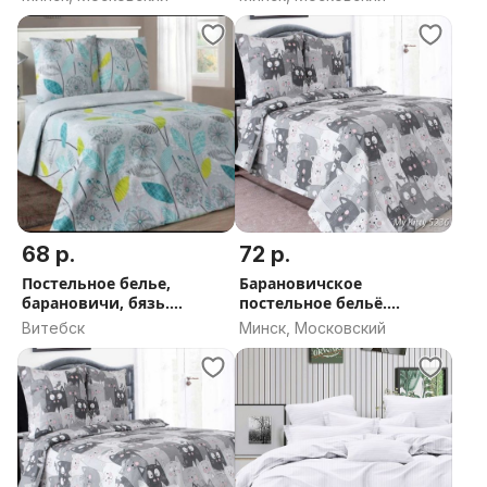
68 р.
72 р.
Постельное белье,
Барановичское
барановичи, бязь.
постельное бельё.
БЛАКИТ
БЛАКИТ
Витебск
Минск, Московский