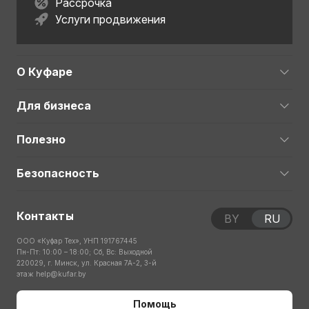
Рассрочка
Услуги продвижения
О Куфаре
Для бизнеса
Полезно
Безопасность
Контакты
BY
RU
ООО «Куфар Тех», УНП 191767445
Пн-Пт: 10:00 – 18:00; Сб, Вс: Выходной
220029, г. Минск, ул. Красная 7А-2, 3-й
этаж
help@kufar.by
Помощь