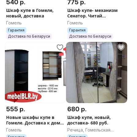
540 р.
775 р.
Шкаф купе в Гомеле,
Шкаф купе- механизм
новый, доставка
Сенатор. Читай
подробнее, ЖМИ.
Гомель
Гомель
Гарантия
Гарантия
Доставка по Беларуси
Доставка по Беларуси
555 р.
680 р.
Новые шкафы купе в
Шкаф купе, новый,
Гомеле. Доставка к дому.
доставка- 680 руб.
Жми.
Гомель
Речица, Гомельская
область