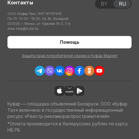
Контакты
BY
RU
ООО «Куфар Тех», УНП 191767445
Пн-Пт: 10:00 – 18:00; Сб, Вс: Выходной
220029, г. Минск, ул. Красная 7А-2, 3-й
этаж
help@kufar.by
Помощь
Защита прав потребителей сервиса Куфар Маркет
Куфар — площадка объявлений Беларуси. ООО «Куфар
Тех» включено в государственный информационный
ресурс «Реестр рекламораспространителей»
*Оплата производится в белорусских рублях по курсу
НБ РБ.