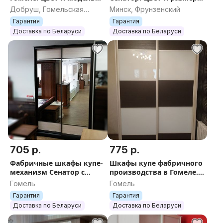
можно выбрать
на выбор
Добруш, Гомельская
Минск, Фрунзенский
область
Гарантия
Гарантия
Доставка по Беларуси
Доставка по Беларуси
705 р.
775 р.
Фабричные шкафы купе-
Шкафы купе фабричного
механизм Сенатор с
производства в Гомеле.
доставкой
Жми.
Гомель
Гомель
Гарантия
Гарантия
Доставка по Беларуси
Доставка по Беларуси