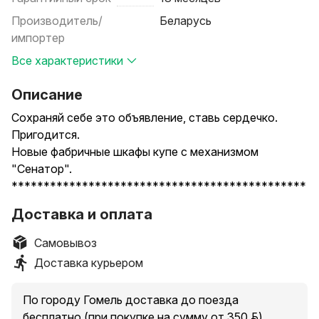
Производитель/
Беларусь
импортер
Все характеристики
Описание
Сохраняй себе это объявление, ставь сердечко.
Пригодится.
Новые фабричные шкафы купе с механизмом
"Сенатор".
**********************************************
Шкаф изготавливается на фабрике по стандартным
Доставка и оплата
размерам.
По ширине: 1200 мм, 1300 мм, 1400 мм, 1500 мм, 1600
Самовывоз
мм, 1760 мм, 1900 мм, 2050 мм, 2200 мм, 2300 мм.
Доставка курьером
При этом, если шкаф купе длиной от 1200 до 1600
мм, ставится 2 двери-купе.
По городу Гомель доставка до поезда
При длине от 1760 до 2300 мм- 3 двери-купе.
бесплатно (при покупке на сумму от 350 руб.).