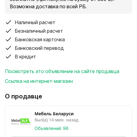
Высота: 2300 мм.
Возможна доставка по всей РБ.
Глубина: 620 мм.
**********************************************
Наличный расчет
Варианты исполнения: без зеркал, с зеркалом (на
одну, две или три двери), фотопечать или лакобель.
Безналичный расчет
В зависимости от размера, типа дверей- разная
Банковская карточка
стоимость.
Банковский перевод
Стоимость шкафа указана без зеркал, размером
В кредит
1400 мм!!!
Цвет на заказ любой!
Посмотреть это объявление на сайте продавца
**********************************************
Ссылка на интернет-магазин
Больше моделей смотрите у нас на сайте mebelblr.by
или жмите здесь на странице "Смотреть все
О продавце
объявления продавца".
Доставка по Гомелю бесплатно. Возможна доставка
в любую точку РБ.
Мебель Беларуси
***********************************************
был(а) 14 мин. назад
Звоните мне по телефону. Подберем для Вас
Объявлений: 96
отличный шкаф-купе!