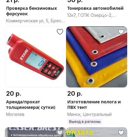
21 р.
50 р.
Проверка бензиновых
Тонировка автомобилей
форсунок
12к7, ГСПК Озерцо-2,
Коммерческая ул, 5, Брест,
Щомыслицкий сельсовет,
Брестская область
Минский район, Минская
область
20 р.
20 р.
Аренда/прокат
Изготовление полога и
толщиномера( сутки)
ПВХ тент
Могилев
Минск, Центральный
Выезд в регионы