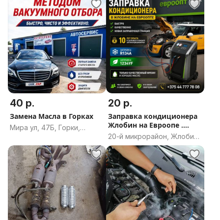
40 р.
20 р.
Замена Масла в Горках
Заправка кондиционера
Жлобин на Евроопе .
Мира ул, 47Б, Горки,
Быстро качественно,
20-й микрорайон, Жлобин,
Горецкий район,
новая станция
Жлобинский район,
Могилёвская область
заправочная. 10лет
Гомельская область