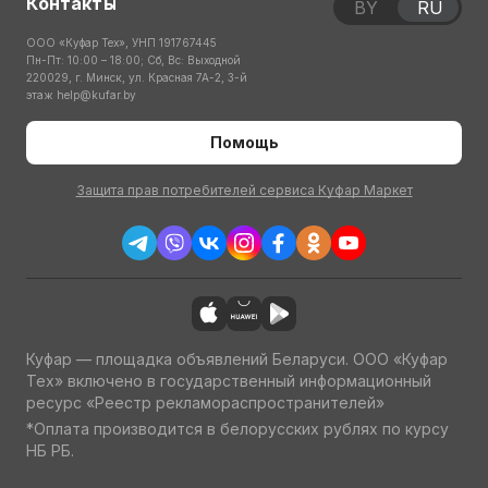
Контакты
BY
RU
ООО «Куфар Тех», УНП 191767445
Пн-Пт: 10:00 – 18:00; Сб, Вс: Выходной
220029, г. Минск, ул. Красная 7А-2, 3-й
этаж
help@kufar.by
Помощь
Защита прав потребителей сервиса Куфар Маркет
Куфар — площадка объявлений Беларуси. ООО «Куфар
Тех» включено в государственный информационный
ресурс «Реестр рекламораспространителей»
*Оплата производится в белорусских рублях по курсу
НБ РБ.