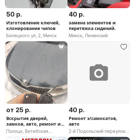
50 р.
40 р.
Изготовление ключей,
замена элементов и
клонирование чипов
перетяжка сидений.
Белецкого ул, 2, Минск
Минск, Ленинский
от 25 р.
40 р.
Вскрытие дверей,
Ремонт э/самокатов,
замков, авто, ремонт и
авто
установка
Полоцк, Витебская
2-й Подольский переулок,
область
Минск