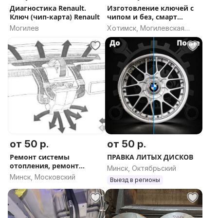
Территория эксплуатации автомобилей - вся РБ.
Диагностика Renault.
Изготовление ключей с
Ключ (чип-карта) Renault
чипом и без, смарт
Машины всегда чистые и ухоженные
ключей
Могилев
Хотимск, Могилевская
Сдавать автомобиль рекомендуется в чистом виде и
область
с тем же уровнем топлива, каков был при получении,
или же оплатить услуги мойки и стоимость
недостающего топлива.
Прокат авто, прокат автомобиля, прокат авто минск,
аренда автомобиля, прокат автомобилей
от 50 р.
от 50 р.
Ремонт системы
ПРАВКА ЛИТЫХ ДИСКОВ
отопления, ремонт
Минск, Октябрьский
печки, замена
Минск, Московский
Выезд в регионы
моторчика печки,
заслонок печки,
радиатора печки