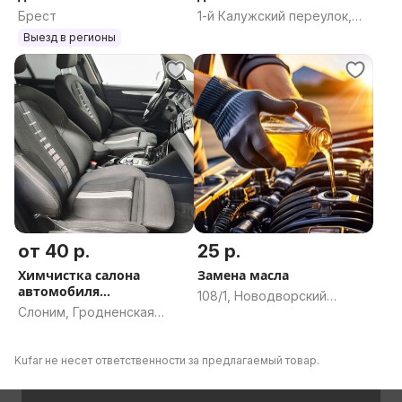
Брест
1-й Калужский переулок,
2к1, Могилёв, Могилёвская
Выезд в регионы
область
от 40 р.
25 р.
Химчистка салона
Замена масла
автомобиля
108/1, Новодворский
детейлинг.Автохимчистк
Слоним, Гродненская
сельсовет, Минский район,
область
Минская область
Kufar не несет ответственности за предлагаемый товар.