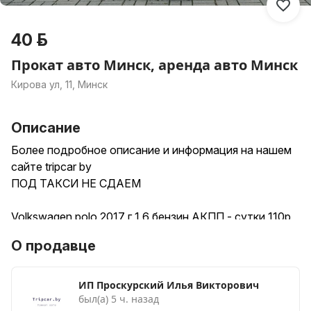
40 р.
Прокат авто Минск, аренда авто Минск
Кирова ул, 11, Минск
Описание
Более подробное описание и информация на нашем
сайте tripcar by
ПОД ТАКСИ НЕ СДАЕМ
Volkswagen polo 2017 г 1.6 бензин AКПП - сутки 110р
(более 3х дней цена 100р за сутки) месяц - цена 50р
О продавце
за сутки, bluetooth, apple car play, громкая связь,
климат контроль, большая сенсорная мультимедиа,
камера заднего вида.
ИП Проскурский Илья Викторович
был(а) 5 ч. назад