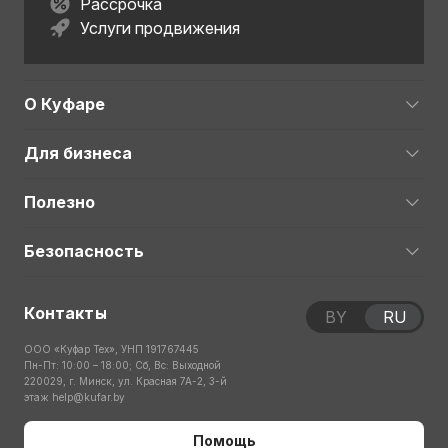
Рассрочка
Услуги продвижения
О Куфаре
Для бизнеса
Полезно
Безопасность
Контакты
BY
RU
ООО «Куфар Тех», УНП 191767445
Пн-Пт: 10:00 – 18:00; Сб, Вс: Выходной
220029, г. Минск, ул. Красная 7А-2, 3-й
этаж
help@kufar.by
Помощь