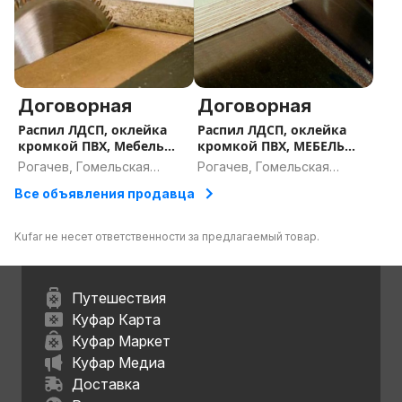
Договорная
Договорная
Распил ЛДСП, оклейка
Распил ЛДСП, оклейка
кромкой ПВХ, Мебель
кромкой ПВХ, МЕБЕЛЬ
под ЗАКАЗ
под заказ
Рогачев, Гомельская
Рогачев, Гомельская
область
область
Все объявления продавца
Kufar не несет ответственности за предлагаемый товар.
Путешествия
Куфар Карта
Куфар Маркет
Куфар Медиа
Доставка