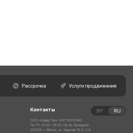
Рассрочка
Услуги продвижения
Контакты
BY
RU
ООО «Куфар Тех», УНП 191767445
Пн-Пт: 10:00 – 18:00; Сб, Вс: Выходной
220029, г. Минск, ул. Красная 7А-2, 3-й