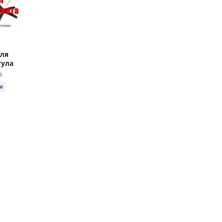
ля
тула
й
и