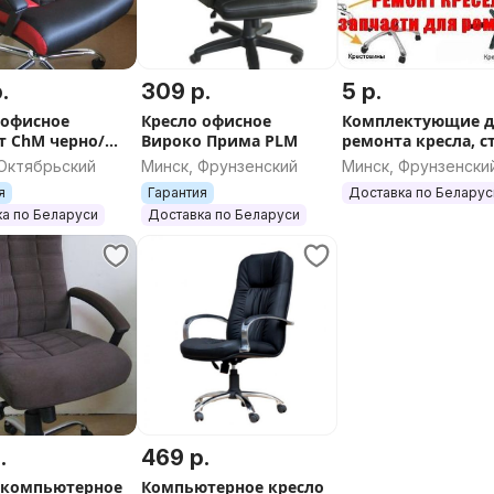
.
309 р.
5 р.
 офисное
Кресло офисное
Комплектующие д
т ChM черно/
Вироко Прима PLM
ремонта кресла, с
ый
 Октябрьский
Минск, Фрунзенский
Минск, Фрунзенски
я
Гарантия
Доставка по Беларус
а по Беларуси
Доставка по Беларуси
.
469 р.
 компьютерное
Компьютерное кресло