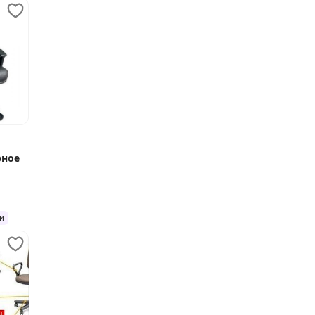
рное
и