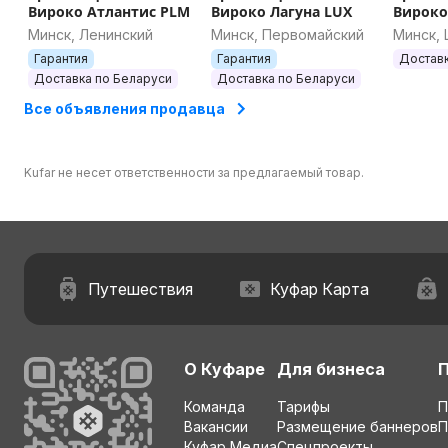
Вироко Атлантис PLM
Вироко Лагуна LUX
Вироко
Минск, Ленинский
Минск, Первомайский
Минск,
Гарантия
Гарантия
Доставк
Доставка по Беларуси
Доставка по Беларуси
Все объявления продавца
Kufar не несет ответственности за предлагаемый товар.
Путешествия
Куфар Карта
О Куфаре
Для бизнеса
Команда
Тарифы
П
Вакансии
Размещение баннеров
П
Куфар Медиа
Спецпроекты