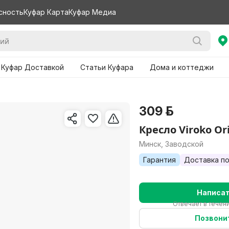
сность
Куфар Карта
Куфар Медиа
 Куфар Доставкой
Статьи Куфара
Дома и коттеджи
309 р.
Кресло Viroko Or
Минск, Заводской
Гарантия
Доставка по
Написа
Отвечает в течени
Позвони