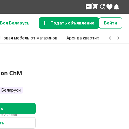
Вся Беларусь
Подать объявление
Войти
Новая мебель от магазинов
Аренда квартир
Детские 
ion ChM
 Беларуси
ть
е 2 часов
ть