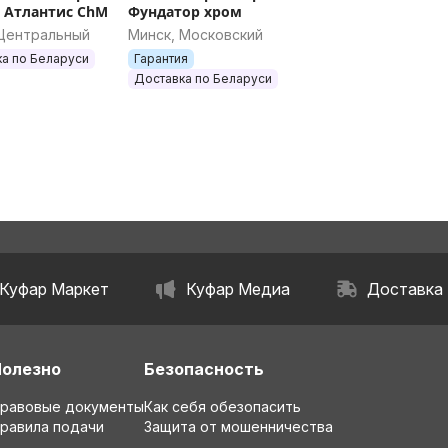
 Атлантис ChM
Фундатор хром
 Центральный
Минск, Московский
а по Беларуси
Гарантия
Доставка по Беларуси
Куфар Маркет
Куфар Медиа
Доставка
Полезно
Безопасность
равовые документы
Как себя обезопасить
равила подачи
Защита от мошенничества