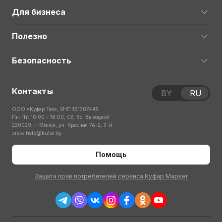
Для бизнеса
Полезно
Безопасность
Контакты
BY
RU
ООО «Куфар Тех», УНП 191767445
Пн-Пт: 10:00 – 18:00; Сб, Вс: Выходной
220029, г. Минск, ул. Красная 7А-2, 3-й
этаж
help@kufar.by
Помощь
Защита прав потребителей сервиса Куфар Маркет