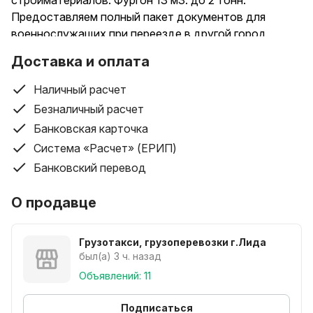
стройматериалов. Фургон 13 м3. до 2 тонн.
Предоставляем полный пакет документов для
военнослужащих при переезде в другой город
Лида-Минск
Доставка и оплата
Лида-Гродно
Лида-Барановичи
Наличный расчет
Грузоперевозки Лида
Безналичный расчет
Вывоз строительного мусора
Банковская карточка
Вывоз мебели на свалку
Система «Расчет» (ЕРИП)
Утилизация мебели
Утилизация техники
Банковский перевод
Перевозка пианино Лида
Переезды Лида
О продавце
Переезд с грузчиками
Грузчики на переезд
Грузотакси, грузоперевозки г.Лида
Лида-Гомель
был(а) 3 ч. назад
Лида-Брест
Объявлений: 11
Лида-Могилев
Переезд в Минск
Подписаться