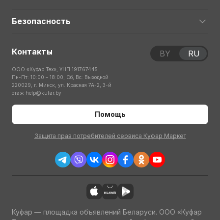
Безопасность
Контакты
BY
RU
ООО «Куфар Тех», УНП 191767445
Пн-Пт: 10:00 – 18:00; Сб, Вс: Выходной
220029, г. Минск, ул. Красная 7А-2, 3-й
этаж
help@kufar.by
Помощь
Защита прав потребителей сервиса Куфар Маркет
Куфар — площадка объявлений Беларуси. ООО «Куфар