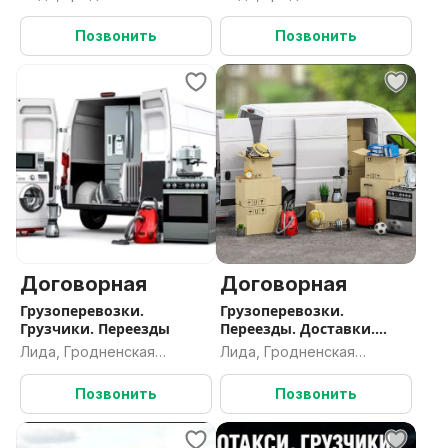
область
область
Грузоперевозки Берёзовка
Позвонить
Позвонить
Договорная
Договорная
Грузоперевозки.
Грузоперевозки.
Грузчики. Переезды
Переезды. Доставки.
Грузчики
Лида, Гродненская
Лида, Гродненская
область
область
Позвонить
Позвонить