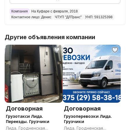
Переезд в Гродно
Грузодоставка
Компания
На Куфаре с февраля, 2018
Доставка техники
Контактное лицо: Денис
ЧТУП ''ДЛТранс''
УНП: 591325398
Перевезти стиральную машину
Перевезти холодильник
Другие объявления компании
Перевезти диван
Перевозка холодильника
Перевозка мебели
Перевозка военных по РБ
Переезд военнослужащих
Перевозка военнослужащих
Переезд с документами
Перевозка с документами
Грузоперевозки военных
Грузоперевозки с чеком
Переезд с чеком
Договорная
Договорная
Грузотакси с чеком
Грузотакси Лида.
Грузоперевозки Лида.
Грузоперевозки Вороново
Переезды. Грузчики
Грузчики
Грузоперевозки Ивье
Лида, Гродненская
Лида, Гродненская