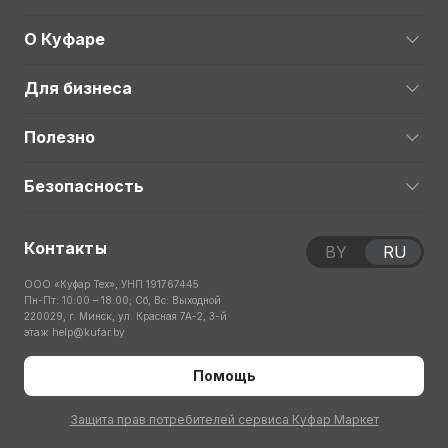
О Куфаре
Для бизнеса
Полезно
Безопасность
Контакты
BY
RU
ООО «Куфар Тех», УНП 191767445
Пн-Пт: 10:00 – 18:00; Сб, Вс: Выходной
220029, г. Минск, ул. Красная 7А-2, 3-й
этаж
help@kufar.by
Помощь
Защита прав потребителей сервиса Куфар Маркет