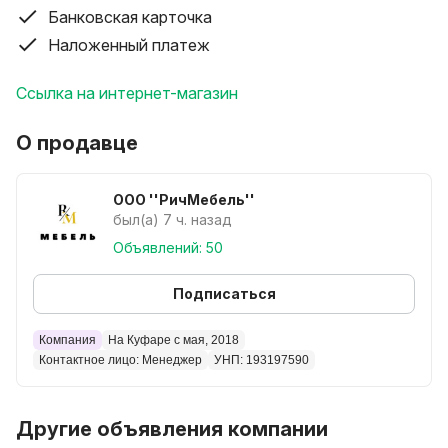
составляет 20р.
Банковская карточка
Возможен расчёт картой рассрочки "МАГНИТ"
Наложенный платеж
(Беларусбанк).
Возможна доставка по РБ (европочта, белпочта,
Ссылка на интернет-магазин
экспресс доставка).
Возможен самовывоз по адресу Сеницкий с/с, 66/1 с
О продавце
10.00 до 19.00
ООО ''РичМебель''
был(а) 7 ч. назад
Объявлений: 50
Подписаться
Компания
На Куфаре с мая, 2018
Контактное лицо: Менеджер
УНП: 193197590
Другие объявления компании