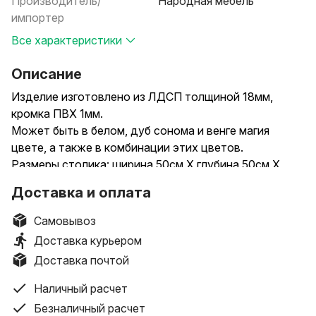
Производитель/
Народная мебель
импортер
Все характеристики
Описание
Изделие изготовлено из ЛДСП толщиной 18мм,
кромка ПВХ 1мм.
Может быть в белом, дуб сонома и венге магия
цвете, а также в комбинации этих цветов.
Размеры столика: ширина 50см Х глубина 50см Х
высота 42см.
Доставка и оплата
В комплект входит вся необходимая фурнитура.
Возможна сборка столика на производстве.
Самовывоз
Стоимость столика в собранном виде составляет
Доставка курьером
60р.
Доставка почтой
Стоимость доставки по Минску до подъезда
составляет 10р.
Наличный расчет
Стоимость доставки по Минску +подъём в квартиру
Безналичный расчет